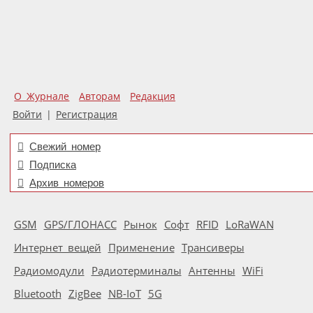
О Журнале
Авторам
Редакция
Войти
|
Регистрация
Свежий номер
Подписка
Архив номеров
GSM
GPS/ГЛОНАСС
Рынок
Софт
RFID
LoRaWAN
Интернет вещей
Применение
Трансиверы
Радиомодули
Радиотерминалы
Антенны
WiFi
Bluetooth
ZigBee
NB-IoT
5G