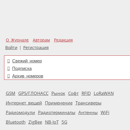
О Журнале
Авторам
Редакция
Войти
|
Регистрация
Свежий номер
Подписка
Архив номеров
GSM
GPS/ГЛОНАСС
Рынок
Софт
RFID
LoRaWAN
Интернет вещей
Применение
Трансиверы
Радиомодули
Радиотерминалы
Антенны
WiFi
Bluetooth
ZigBee
NB-IoT
5G