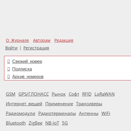
О Журнале
Авторам
Редакция
Войти
|
Регистрация
Свежий номер
Подписка
Архив номеров
GSM
GPS/ГЛОНАСС
Рынок
Софт
RFID
LoRaWAN
Интернет вещей
Применение
Трансиверы
Радиомодули
Радиотерминалы
Антенны
WiFi
Bluetooth
ZigBee
NB-IoT
5G