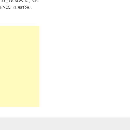
Fi-, LoRaWAN-, NB-
НАСС, «Платон»,