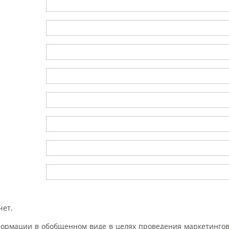
чет.
формации в обобщенном виде в целях проведения маркетингов