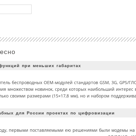
ресно
функций при меньших габаритах
дитель беспроводных OEM-модулей стандартов GSM, 3G, GPS/ГЛ
ния множеством новинок, среди которых наибольший интерес
ько своими размерами (15×17,8 мм), но и набором поддержив
абных для России проектах по цифровизации
году, первыми поставляемыми ею решениями были модемы на 