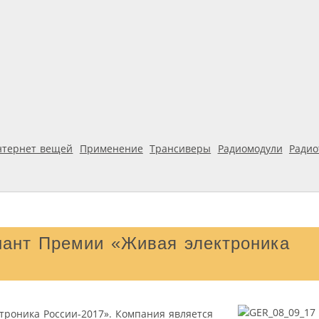
нтернет вещей
Применение
Трансиверы
Радиомодули
Ради
ант Премии «Живая электроника
роника России-2017». Компания является