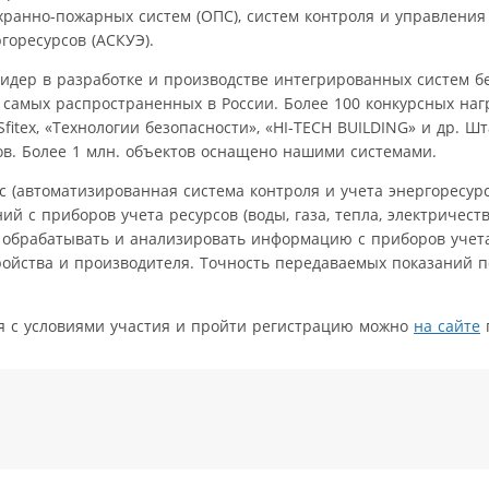
ранно-пожарных систем (ОПС), систем контроля и управления 
горесурсов (АСКУЭ).
лидер в разработке и производстве интегрированных систем б
самых распространенных в России. Более 100 конкурсных наг
fitex, «Технологии безопасности», «HI-TECH BUILDING» и др. Ш
ов. Более 1 млн. объектов оснащено нашими системами.
с (автоматизированная система контроля и учета энергоресур
й с приборов учета ресурсов (воды, газа, тепла, электричеств
, обрабатывать и анализировать информацию с приборов учета
ройства и производителя. Точность передаваемых показаний 
ся с условиями участия и пройти регистрацию можно
на сайте