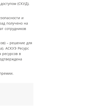
доступом (СКУД),
езопасности и
рад получено на
тат сотрудников
сов) – решение для
а). АСКУЭ Ресурс
 ресурсов в
подтверждена
премии.