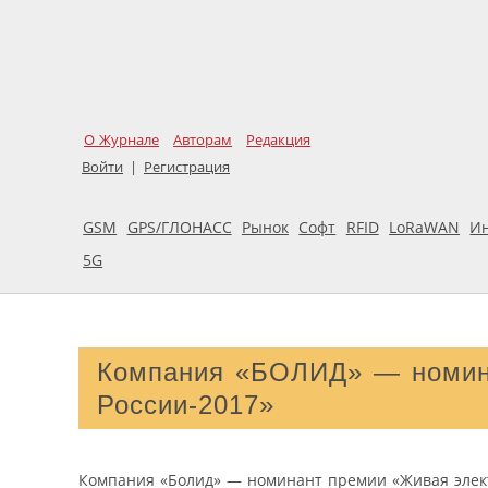
О Журнале
Авторам
Редакция
Войти
|
Регистрация
GSM
GPS/ГЛОНАСС
Рынок
Софт
RFID
LoRaWAN
И
5G
Компания «БОЛИД» — номин
России-2017»
Компания «Болид» — номинант премии «Живая элект