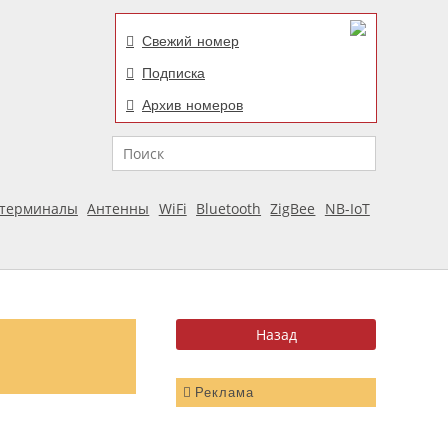
Свежий номер
Подписка
Архив номеров
Поиск
отерминалы
Антенны
WiFi
Bluetooth
ZigBee
NB-IoT
Реклама