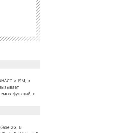
ОНАСС и ISM, в
 вызывает
аемых функций, в
базе 2G. В