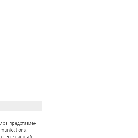
алов представлен
unications,
на сегодняшний