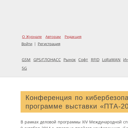
О Журнале
Авторам
Редакция
Войти
|
Регистрация
GSM
GPS/ГЛОНАСС
Рынок
Софт
RFID
LoRaWAN
И
5G
Конференция по кибербезопа
программе выставки «ПТА-2
В рамках деловой программы XIV Международной сп