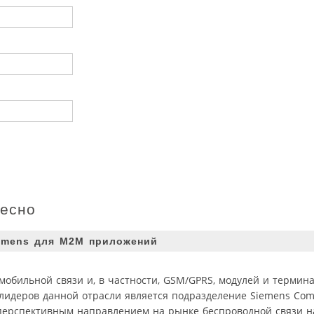
ресно
emens для M2M приложений
мобильной связи и, в частности, GSM/GPRS, модулей и термин
идеров данной отрасли является подразделение Siemens Comm
 перспективным направлением на рынке беспроводной связи 