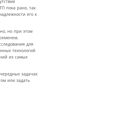
утствие
П пока рано, так
надлежности его к
но, но при этом
ременем,
сследования для
нных технологий
аний из самых
очередных задачах
том или задать