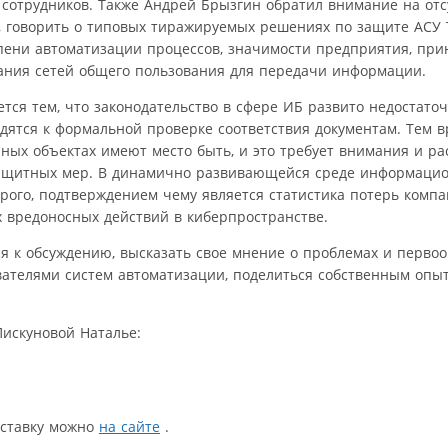
 сотрудников. Также Андрей Брызгин обратил внимание на отс
 говорить о типовых тиражируемых решениях по защите АСУ Т
епени автоматизации процессов, значимости предприятия, при
ания сетей общего пользования для передачи информации.
ся тем, что законодательство в сфере ИБ развито недостаточ
дятся к формальной проверке соответствия документам. Тем в
х объектах имеют место быть, и это требует внимания и ра
защитных мер. В динамично развивающейся среде информацио
рого, подтверждением чему является статистика потерь комп
 вредоносных действий в киберпространстве.
я к обсуждению, высказать свое мнение о проблемах и перво
вателями систем автоматизации, поделиться собственным опы
искуновой Наталье:
ыставку можно
на сайте
.