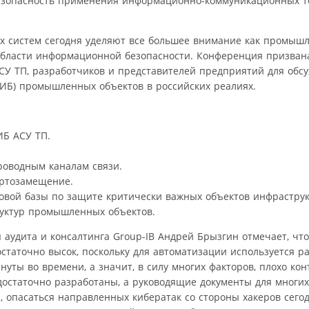
Безопасность применения информационно-коммуникационных т
х систем сегодня уделяют все большее внимание как промыш
 области информационной безопасности. Конференция призван
АСУ ТП, разработчиков и представителей предприятий для обс
ИБ) промышленных объектов в российских реалиях.
ИБ АСУ ТП.
роводным каналам связи.
ортозамещение.
овой базы по защите критически важных объектов инфраструк
уктур промышленных объектов.
аудита и консалтинга Group-IB Андрей Брызгин отмечает, что
аточно высок, поскольку для автоматизации используется р
нуты во времени, а значит, в силу многих факторов, плохо ко
остаточно разработаны, а руководящие документы для многих
 опасаться направленных кибератак со стороны хакеров сегод