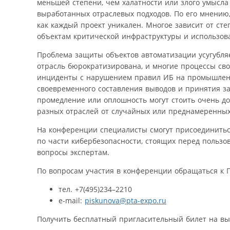
меньшей степени, чем халатности или злого умысла
выработанных отраслевых подходов. По его мнению,
как каждый проект уникален. Многое зависит от ст
объектам критической инфраструктуры и использов
Проблема защиты объектов автоматизации усугубляет
отрасль бюрократизирована, и многие процессы сво
инциденты с нарушением правил ИБ на промышленны
своевременного составления выводов и принятия 
промедление или оплошность могут стоить очень до
разных отраслей от случайных или преднамеренных
На конференции специалисты смогут присоединитьс
по части кибербезопасности, стоящих перед пользо
вопросы экспертам.
По вопросам участия в конференции обращаться к П
тел. +7(495)234–2210
e-mail:
piskunova@pta-expo.ru
Получить бесплатный пригласительный билет на в