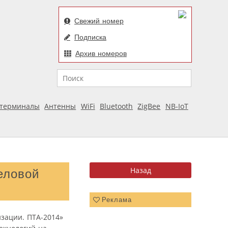
Свежий номер
Подписка
Архив номеров
Поиск
отерминалы
Антенны
WiFi
Bluetooth
ZigBee
NB-IoT
еловой
Реклама
зации. ПТА-2014»