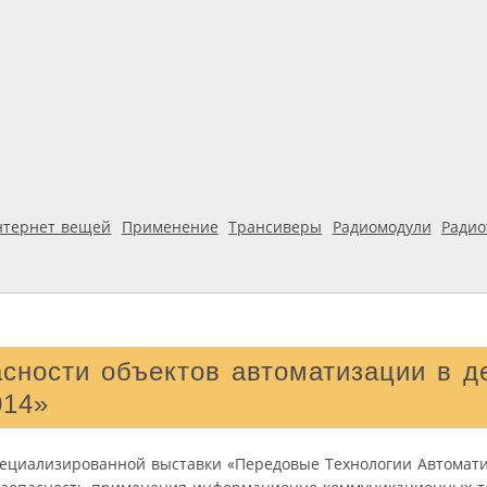
нтернет вещей
Применение
Трансиверы
Радиомодули
Ради
сности объектов автоматизации в д
014»
ециализированной выставки «Передовые Технологии Автомати