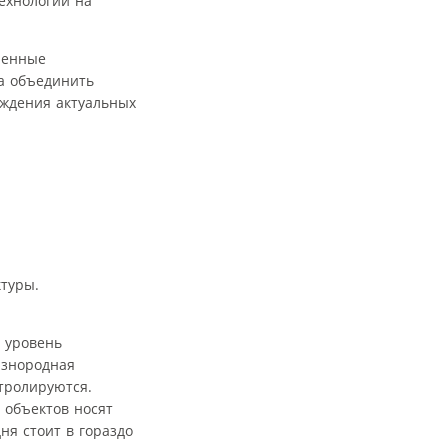
ехнологий на
ленные
а объединить
уждения актуальных
туры.
 уровень
азнородная
нтролируются.
 объектов носят
ня стоит в гораздо