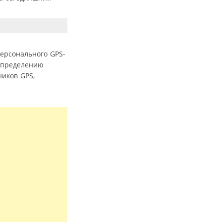
ерсонального GPS-
определению
ников GPS,