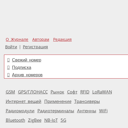
О Журнале
Авторам
Редакция
Войти
|
Регистрация
Свежий номер
Подписка
Архив номеров
GSM
GPS/ГЛОНАСС
Рынок
Софт
RFID
LoRaWAN
Интернет вещей
Применение
Трансиверы
Радиомодули
Радиотерминалы
Антенны
WiFi
Bluetooth
ZigBee
NB-IoT
5G