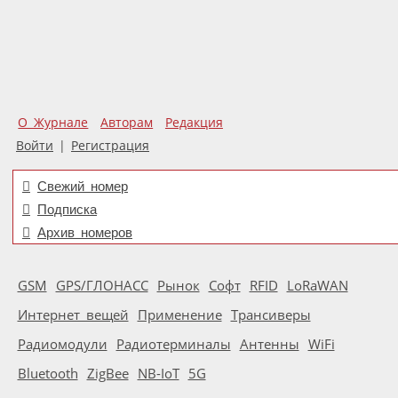
О Журнале
Авторам
Редакция
Войти
|
Регистрация
Свежий номер
Подписка
Архив номеров
GSM
GPS/ГЛОНАСС
Рынок
Софт
RFID
LoRaWAN
Интернет вещей
Применение
Трансиверы
Радиомодули
Радиотерминалы
Антенны
WiFi
Bluetooth
ZigBee
NB-IoT
5G