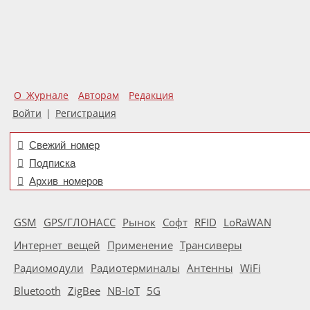
О Журнале
Авторам
Редакция
Войти
|
Регистрация
Свежий номер
Подписка
Архив номеров
GSM
GPS/ГЛОНАСС
Рынок
Софт
RFID
LoRaWAN
Интернет вещей
Применение
Трансиверы
Радиомодули
Радиотерминалы
Антенны
WiFi
Bluetooth
ZigBee
NB-IoT
5G