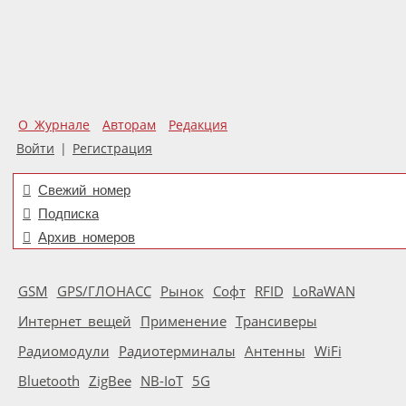
О Журнале
Авторам
Редакция
Войти
|
Регистрация
Свежий номер
Подписка
Архив номеров
GSM
GPS/ГЛОНАСС
Рынок
Софт
RFID
LoRaWAN
Интернет вещей
Применение
Трансиверы
Радиомодули
Радиотерминалы
Антенны
WiFi
Bluetooth
ZigBee
NB-IoT
5G