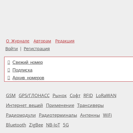
О Журнале
Авторам
Редакция
Войти
|
Регистрация
Свежий номер
Подписка
Архив номеров
GSM
GPS/ГЛОНАСС
Рынок
Софт
RFID
LoRaWAN
Интернет вещей
Применение
Трансиверы
Радиомодули
Радиотерминалы
Антенны
WiFi
Bluetooth
ZigBee
NB-IoT
5G