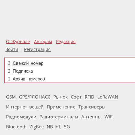
О Журнале
Авторам
Редакция
Войти
|
Регистрация
Свежий номер
Подписка
Архив номеров
GSM
GPS/ГЛОНАСС
Рынок
Софт
RFID
LoRaWAN
Интернет вещей
Применение
Трансиверы
Радиомодули
Радиотерминалы
Антенны
WiFi
Bluetooth
ZigBee
NB-IoT
5G