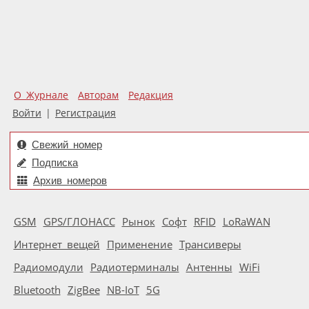
О Журнале
Авторам
Редакция
Войти
|
Регистрация
Свежий номер
Подписка
Архив номеров
GSM
GPS/ГЛОНАСС
Рынок
Софт
RFID
LoRaWAN
Интернет вещей
Применение
Трансиверы
Радиомодули
Радиотерминалы
Антенны
WiFi
Bluetooth
ZigBee
NB-IoT
5G