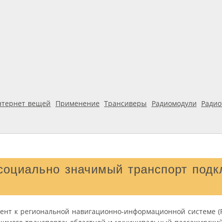
нтернет вещей
Применение
Трансиверы
Радиомодули
Ради
социально значимый транспорт подк
ент к региональной навигационно-информационной системе (