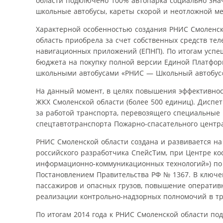
области подключено 100% автопарка социально зна
школьные автобусы, кареты скорой и неотложной ме
Характерной особенностью создания РНИС Смоленско
область приобрела за счет собственных средств тел
навигационных приложений (ЕПНП). По итогам успе
бюджета на покупку полной версии Единой Платфо
школьными автобусами «РНИС — Школьный автобус»
На данный момент, в целях повышения эффективнос
ЖКХ Смоленской области (более 500 единиц). Диспе
за работой транспорта, перевозящего специальные 
спецтавтотранспорта Пожарно-спасательного центр
РНИС Смоленской области создана и развивается 
российского разработчика СпейсТим, при Центре к
информационно-коммуникационных технологий») по 
Постановлением Правительства РФ № 1367. В ключе
пассажиров и опасных грузов, повышение оператив
реализации контрольно-надзорных полномочий в тр
По итогам 2014 года к РНИС Смоленской области п