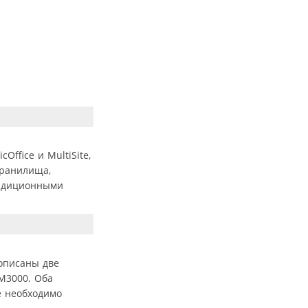
ffice и MultiSite,
хранилища,
радиционными
 описаны две
M3000. Оба
е необходимо