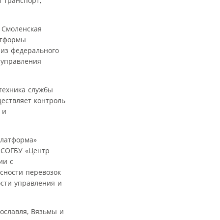
 транспорт,
 Смоленская
атформы
 из федерального
 управления
техника службы
ществляет контроль
 и
Платформа»
 СОГБУ «Центр
ии с
сности перевозок
сти управления и
ославля, Вязьмы и