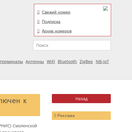
Свежий номер
Подписка
Архив номеров
Поиск
отерминалы
Антенны
WiFi
Bluetooth
ZigBee
NB-IoT
лючен к
Реклама
РНИС) Смоленской