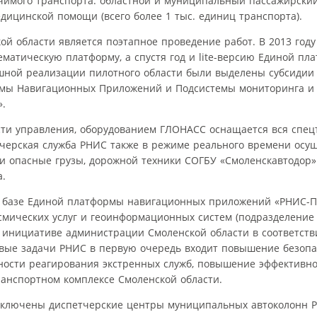
чимого транспорта: областной и муниципальный пассажирский
дицинской помощи (всего более 1 тыс. единиц транспорта).
й области является поэтапное проведение работ. В 2013 году
ематическую платформу, а спустя год и lite-версию Единой пл
шной реализации пилотного области были выделены субсидии
рмы Навигационных Приложений и Подсистемы мониторинга и
.
ти управления, оборудованием ГЛОНАСС оснащается вся спец
тчерская служба РНИС также в режиме реального времени осу
и опасные грузы, дорожной техники СОГБУ «Смоленскавтодор»
а.
на базе Единой платформы навигационных приложений «РНИС-
осмических услуг и геоинформационных систем (подразделение
инициативе администрации Смоленской области в соответств
вые задачи РНИС в первую очередь входит повышение безопа
ности реагирования экстренных служб, повышение эффективно
анспортном комплексе Смоленской области.
одключены диспетчерские центры муниципальных автоколонн Р