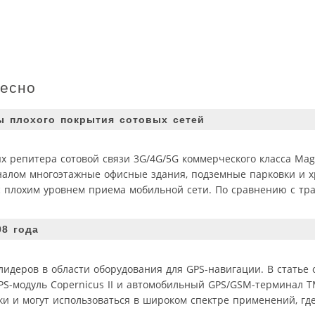
ресно
ы плохого покрытия сотовых сетей
 репитера сотовой связи 3G/4G/5G коммерческого класса MagicO
налом многоэтажные офисные здания, подземные парковки и 
с плохим уровнем приема мобильной сети. По сравнению с т
08 года
лидеров в области оборудования для GPS-навигации. В статье
-модуль Copernicus II и автомобильный GPS/GSM-терминал T
и и могут использоваться в широком спектре применений, гд