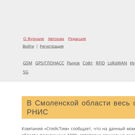
О Журнале
Авторам
Редакция
Войти
|
Регистрация
GSM
GPS/ГЛОНАСС
Рынок
Софт
RFID
LoRaWAN
И
5G
В Смоленской области весь 
РНИС
Компания «СпейсТим» сообщает, что на данный мом