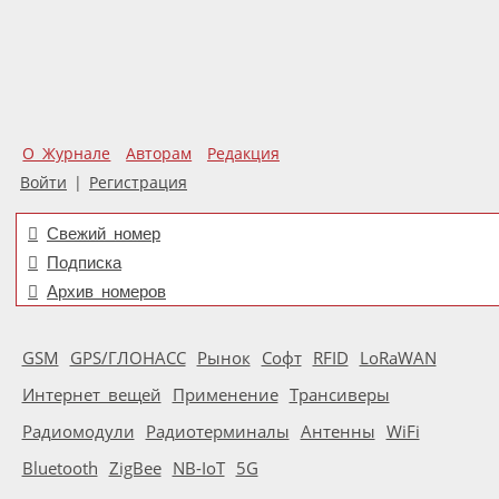
О Журнале
Авторам
Редакция
Войти
|
Регистрация
Свежий номер
Подписка
Архив номеров
GSM
GPS/ГЛОНАСС
Рынок
Софт
RFID
LoRaWAN
Интернет вещей
Применение
Трансиверы
Радиомодули
Радиотерминалы
Антенны
WiFi
Bluetooth
ZigBee
NB-IoT
5G