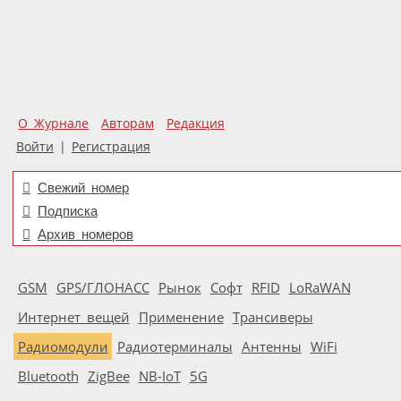
О Журнале
Авторам
Редакция
Войти
|
Регистрация
Свежий номер
Подписка
Архив номеров
GSM
GPS/ГЛОНАСС
Рынок
Софт
RFID
LoRaWAN
Интернет вещей
Применение
Трансиверы
Радиомодули
Радиотерминалы
Антенны
WiFi
Bluetooth
ZigBee
NB-IoT
5G