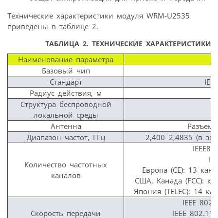
Технические характеристики модуля WRM-U2535
приведены в таблице 2.
ТАБЛИЦА 2.
ТЕХНИЧЕСКИЕ ХАРАКТЕРИСТИКИ W
Наименование параметра
Базовый чип
Стандарт
IEE
Радиус действия, м
Структура беспроводной
локальной среды
Антенна
Разъем i
Диапазон частот, ГГц
2,400–2,4835 (в за
IEEE80
IE
Количество частотных
Европа (CE): 13 кан
каналов
США, Канада (FCC): ка
Япония (TELEC): 14 ка
IEEE 802.
Скорость передачи
IEEE 802.11b