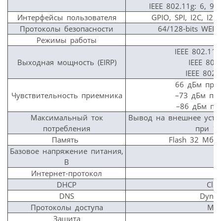
IEEE 802.11g: 6, 9,
Интерфейсы пользователя
GPIO, SPI, I2C, I2
Протоколы безопасности
64/128-bits WEP
Режимы работы
IEEE 802.11
Выходная мощность (EIRP)
IEEE 802
IEEE 802
66 дБм при
Чувствительность приемника
–73 дБм при
–86 дБм пр
Максимальный ток
Вывод на внешнее устро
потребления
при 1,
Память
Flash 32 Мба
Базовое напряжение питания,
В
Интернет-протокол
DHCP
Clie
DNS
Dynam
Протоколы доступа
MAC
Защита