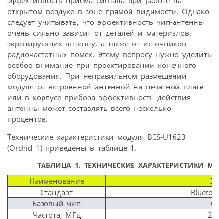
эффективность приема сигнала при работе на
открытом воздухе в зоне прямой видимости. Однако
следует учитывать, что эффективность чип-антенны
очень сильно зависит от деталей и материалов,
экранирующих антенну, а также от источников
радиочастотных помех. Этому вопросу нужно уделить
особое внимание при проектировании конечного
оборудования. При неправильном размещении
модуля со встроенной антенной на печатной плате
или в корпусе прибора эффективность действия
антенны может составлять всего несколько
процентов.
Технические характеристики модуля BCS-U1623
(Orchid 1) приведены в таблице 1.
ТАБЛИЦА 1.
ТЕХНИЧЕСКИЕ ХАРАКТЕРИСТИКИ МОДУ
Наименование
Зн
Стандарт
Bluetoot
Базовый чип
CS
Частота, МГц
24