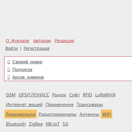
О Журнале
Авторам
Редакция
Войти
|
Регистрация
Свежий номер
Подписка
Архив номеров
GSM
GPS/ГЛОНАСС
Рынок
Софт
RFID
LoRaWAN
Интернет вещей
Применение
Трансиверы
Радиомодули
Радиотерминалы
Антенны
WiFi
Bluetooth
ZigBee
NB-IoT
5G