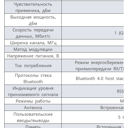
Чувствительность
приемника, дБм
Выходная мощность,
дБм
Скорость передачи
1 (GFS
данных, Мбит/с
Ширина канала, МГц
Метод модуляции
Напряжение питания, В
2
Режим энергосбережени
Ток потребления
приемопередачи RX/TX 
Протоколы стека
Bluetooth 4.0 host stac
Bluetooth
Индикация уровня
RSSI 
принимаемого сигнала
Режимы работы
Mas
Антенна
Встроенная 
Пользовательские
5 GP
вводы/выводы
Память
Встроенная п