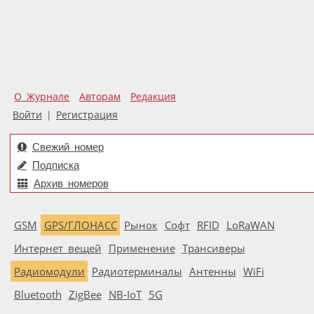
О Журнале
Авторам
Редакция
Войти
|
Регистрация
Свежий номер
Подписка
Архив номеров
GSM
GPS/ГЛОНАСС
Рынок
Софт
RFID
LoRaWAN
Интернет вещей
Применение
Трансиверы
Радиомодули
Радиотерминалы
Антенны
WiFi
Bluetooth
ZigBee
NB-IoT
5G