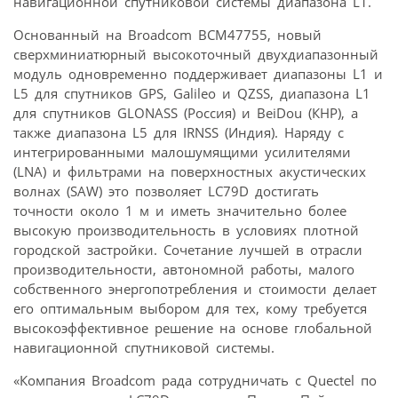
навигационной спутниковой системы диапазона L1.
Основанный на Broadcom BCM47755, новый
сверхминиатюрный высокоточный двухдиапазонный
модуль одновременно поддерживает диапазоны L1 и
L5 для спутников GPS, Galileo и QZSS, диапазона L1
для спутников GLONASS (Россия) и BeiDou (КНР), а
также диапазона L5 для IRNSS (Индия). Наряду с
интегрированными малошумящими усилителями
(LNA) и фильтрами на поверхностных акустических
волнах (SAW) это позволяет LC79D достигать
точности около 1 м и иметь значительно более
высокую производительность в условиях плотной
городской застройки. Сочетание лучшей в отрасли
производительности, автономной работы, малого
собственного энергопотребления и стоимости делает
его оптимальным выбором для тех, кому требуется
высокоэффективное решение на основе глобальной
навигационной спутниковой системы.
«Компания Broadcom рада сотрудничать с Quectel по