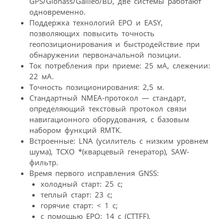
GPS/Glonass/Galileo/BD, две системы работают
одновременно.
Поддержка технологий EPO и EASY,
позволяющих повысить точность
геопозиционирования и быстродействие при
обнаружении первоначальной позиции.
Ток потребления при приеме: 25 мА, слежении:
22 мА.
Точность позиционирования: 2,5 м.
Стандартный NMEA-протокол — стандарт,
определяющий текстовый протокол связи
навигационного оборудования, с базовым
набором функций RMTK.
Встроенные: LNA (усилитель с низким уровнем
шума), TCXO *(кварцевый генератор), SAW-
фильтр.
Время первого исправления GNSS:
холодный старт: 25 с;
теплый старт: 23 с;
горячие старт: < 1 с;
с помощью EPO: 14 с (CTTFF).