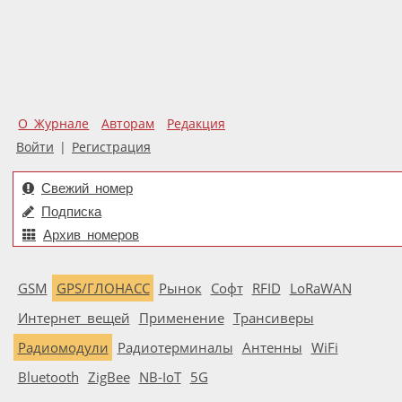
О Журнале
Авторам
Редакция
Войти
|
Регистрация
Свежий номер
Подписка
Архив номеров
GSM
GPS/ГЛОНАСС
Рынок
Софт
RFID
LoRaWAN
Интернет вещей
Применение
Трансиверы
Радиомодули
Радиотерминалы
Антенны
WiFi
Bluetooth
ZigBee
NB-IoT
5G