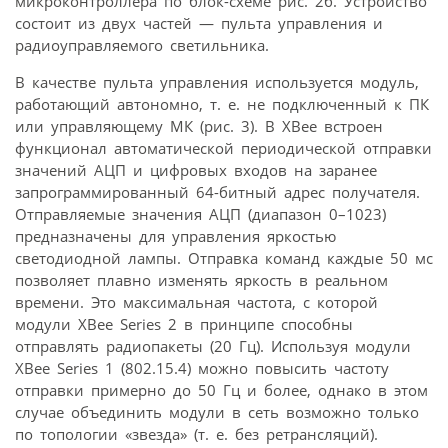
микроконтроллера по блок-схеме рис. 2б. Устройство
состоит из двух частей — пульта управления и
радиоуправляемого светильника.
В качестве пульта управления используется модуль,
работающий автономно, т. е. не подключенный к ПК
или управляющему МК (рис. 3). В XBee встроен
функционал автоматической периодической отправки
значений АЦП и цифровых входов на заранее
запрограммированный 64-битный адрес получателя.
Отправляемые значения АЦП (диапазон 0–1023)
предназначены для управления яркостью
светодиодной лампы. Отправка команд каждые 50 мс
позволяет плавно изменять яркость в реальном
времени. Это максимальная частота, с которой
модули XBee Series 2 в принципе способны
отправлять радиопакеты (20 Гц). Используя модули
XBee Series 1 (802.15.4) можно повысить частоту
отправки примерно до 50 Гц и более, однако в этом
случае объединить модули в сеть возможно только
по топологии «звезда» (т. е. без ретрансляций).