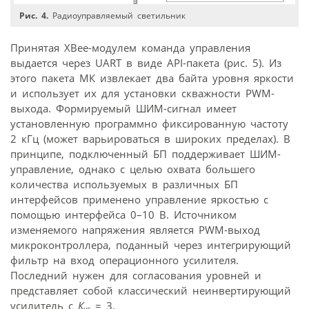
Рис. 4.
Радиоуправляемый светильник
Принятая XBee-модулем команда управления
выдается через UART в виде API-пакета (рис. 5). Из
этого пакета МК извлекает два байта уровня яркости
и использует их для установки скважности PWM-
выхода. Формируемый ШИМ-сигнал имеет
установленную программно фиксированную частоту
2 кГц (может варьироваться в широких пределах). В
принципе, подключенный БП поддерживает ШИМ-
управление, однако с целью охвата большего
количества используемых в различных БП
интерфейсов применено управление яркостью с
помощью интерфейса 0–10 В. Источником
изменяемого напряжения является PWM-выход
микроконтроллера, поданный через интегрирующий
фильтр на вход операционного усилителя.
Последний нужен для согласования уровней и
представляет собой классический неинвертирующий
усилитель с
К
= 3.
ус