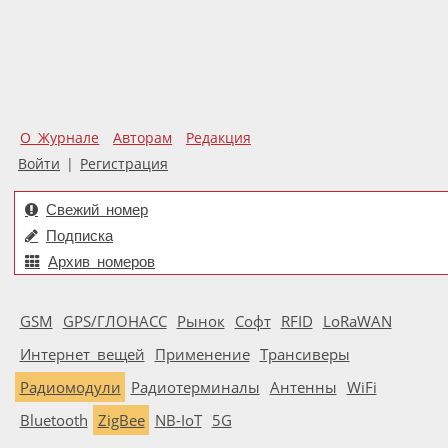
О Журнале
Авторам
Редакция
Войти
|
Регистрация
Свежий номер
Подписка
Архив номеров
GSM
GPS/ГЛОНАСС
Рынок
Софт
RFID
LoRaWAN
Интернет вещей
Применение
Трансиверы
Радиомодули
Радиотерминалы
Антенны
WiFi
Bluetooth
ZigBee
NB-IoT
5G