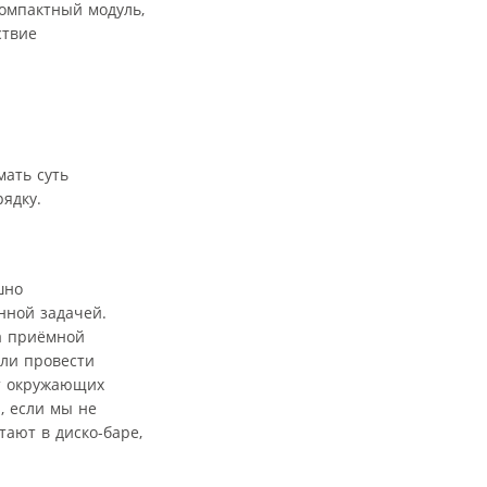
омпактный модуль,
ствие
ать суть
ядку.
шно
нной задачей.
ва приёмной
ли провести
от окружающих
, если мы не
тают в диско-баре,