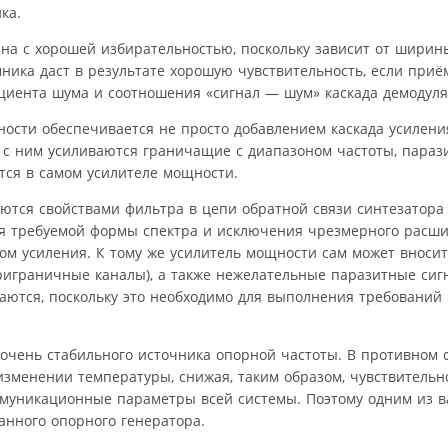
ка.
зана с хорошей избирательностью, поскольку зависит от шири
ника даст в результате хорошую чувствительность, если приё
циента шума и соотношения «сигнал — шум» каскада демодуля
ости обеспечивается не просто добавлением каскада усилени
е с ним усиливаются граничащие с диапазоном частоты, пара
тся в самом усилителе мощности.
яются свойствами фильтра в цепи обратной связи синтезатора 
я требуемой формы спектра и исключения чрезмерного расши
м усиления. К тому же усилитель мощности сам может вносит
риграничные каналы), а также нежелательные паразитные сиг
аются, поскольку это необходимо для выполнения требований
 очень стабильного источника опорной частоты. В противном 
изменении температуры, снижая, таким образом, чувствитель
оммуникационные параметры всей системы. Поэтому одним из 
анного опорного генератора.