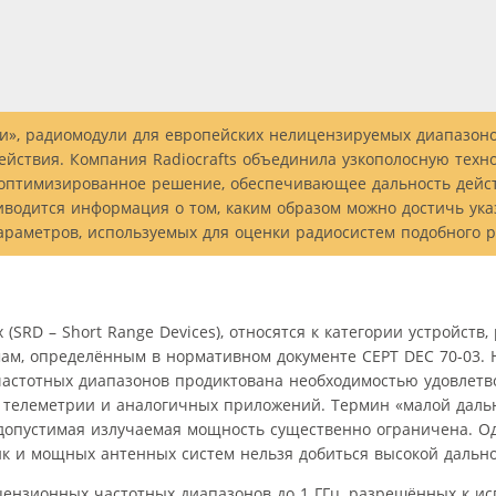
ти», радиомодули для европейских нелицензируемых диапазон
ействия. Компания Radiocrafts объединила узкополосную техн
оптимизированное решение, обеспечивающее дальность дейст
иводится информация о том, каким образом можно достичь ук
араметров, используемых для оценки радиосистем подобного р
SRD – Short Range Devices), относятся к категории устройств
м, определённым в нормативном документе CEPT DEC 70-03. 
частотных диапазонов продиктована необходимостью удовлетв
телеметрии и аналогичных приложений. Термин «малой дальн
 допустимая излучаемая мощность существенно ограничена. Од
ик и мощных антенных систем нельзя добиться высокой дально
ензионных частотных диапазонов до 1 ГГц, разрешённых к и