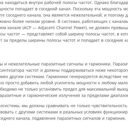
а находиться внутри рабочей полосы частот. Однако благода
ности попадает в соседний канал. Поскольку эта мощность м
 соседнего канала, она является нежелательной, и поэтому 
ожно более низком уровне. В системах, работающих с канала
ем канале (ACP — Adjacent Channel Power), не должен превыш
 частот — представляет собой ширину полосы частот, в кот
т за пределы ширины полосы частот и попадает в соседние к
ены и нежелательные паразитные сигналы и гармоники. Параз
синтезатора частот и должны поддерживаться ниже некоторого
мех другим системам. Гармоники генерируются вследствие н
жно просто добавить любой усилитель мощности к любому ма
обходимо не только установить предел для максимальной вых
паразитные и гармонические излучения за пределами диапазо
иосистемы, мы должны сравнивать не только чувствительност
твовать с другими системами в реальных условиях функционир
седнего канала, подавление паразитных сигналов и гармоник.