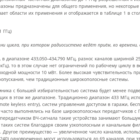
апазоны предназначены для общего применения, но некоторые
ает области их применения и отображается в таблице 1 в сто
 ГГц)
ни цикла, при котором радиосистема ведёт приём, ко времени, 
в диапазоне 433,050–434,790 МГц, разнос каналов шириной 25
кГц), то в этом случае нет ограничений по рабочему циклу в 
выходной мощности 10 мВт. Более высокая чувствительность п
ропускания, чем традиционные широкополосные системы.
ёмника с большей избирательностью система будет менее подв
щих в этом же диапазоне. Традиционно диапазон 433 МГц исп
ote keyless entry), систем управления доступом в гаражи, бес
а часто выполнялись на базе широкополосных передатчиков с 
передатчиком ВЧ-сигнала такие устройства занимают большую
 таких систем благодаря своим узкополосным и канальным фи
й. Другое преимущество — увеличенное число каналов, исполь
240) одновременно могут использоваться до 69 каналов, при 