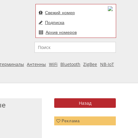
Свежий номер
Подписка
Архив номеров
Поиск
отерминалы
Антенны
WiFi
Bluetooth
ZigBee
NB-IoT
ые
Реклама