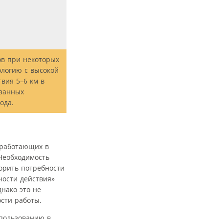
ов при некоторых
ологию с высокой
вия 5–6 км в
азанных
ода.
, работающих в
Необходимость
орить потребности
ости действия»
нако это не
сти работы.
спользованию в