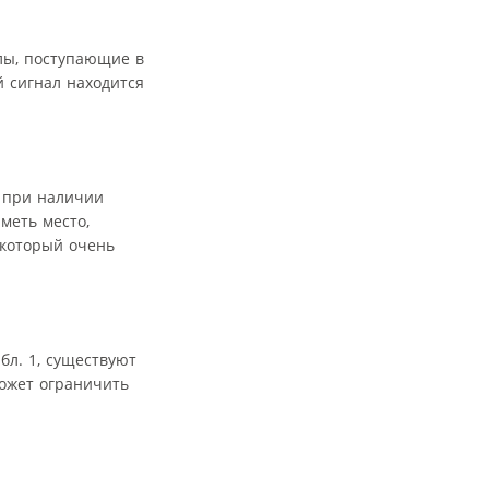
алы, поступающие в
й сигнал находится
е при наличии
меть место,
 который очень
бл. 1, существуют
ожет ограничить