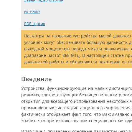
Эвьен Педер Мартин
№ 1’2007
PDF версия
Несмотря на название «устройства малой дальнос
условиях могут обеспечивать большую дальность д
выходной мощностью передатчика и реализовала 
диапазоне частот 868 МГц. В настоящей статье пр
дальностей работы и объясняются некоторые из п
Введение
Устройства, функционирующие на малых дистанциях (
режимах, соответствующих безлицензионным режима
открытия для всеобщего использования некоторых 
промышленных систем дистанционного управления, 
фактически отображает факт того, что максимально
значит, что при использовании специальных метод
В таблице 1 приведены основные параметры безлиц