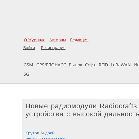
О Журнале
Авторам
Редакция
Войти
|
Регистрация
GSM
GPS/ГЛОНАСС
Рынок
Софт
RFID
LoRaWAN
И
5G
Новые радиомодули Radiocraft
устройства с высокой дальност
Крутов Андрей