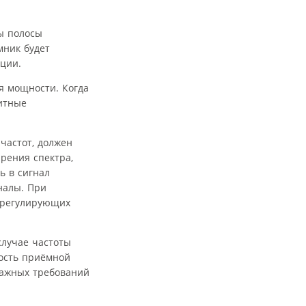
ны полосы
мник будет
ции.
я мощности. Когда
зитные
частот, должен
рения спектра,
ь в сигнал
налы. При
 регулирующих
случае частоты
ность приёмной
важных требований