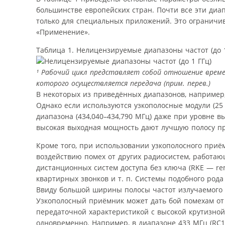
большинстве европейских стран. Почти все эти ди
только для специальных приложений. Это ограничив
«Применение».
Таблица 1. Нелицензируемые диапазоны частот (до 1
¹ Рабочий цикл представляет собой отношение време
которого осуществляется передача (прим. перев.)
В некоторых из приведённых диапазонов, например, 
Однако если используются узкополосные модули (25 
диапазона (434,040–434,790 МГц) даже при уровне 
высокая выходная мощность дают лучшую полосу п
Кроме того, при использовании узкополосного при
воздействию помех от других радиосистем, работаю
дистанционных систем доступа без ключа (RKE — rem
квартирных звонков и т. п. Системы подобного род
Ввиду большой ширины полосы частот излучаемого 
Узкополосный приёмник может дать бой помехам от
передаточной характеристикой с высокой крутизно
одновременно. Например, в диапазоне 433 МГц (RC1