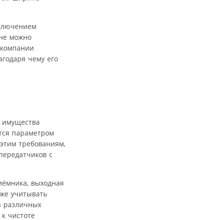
сключением
оне можно
P компании
агодаря чему его
м имущества
ются параметром
 этим требованиям,
передатчиков с
иёмника, выходная
кже учитывать
а различных
 к чистоте