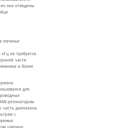
 из них отведены
лбце
в течение
 кГц не требуется.
верхней части
риёмника и более
ержена
ользовался для
проводных
ПАВ-резонатором.
 часть диапазона.
льтрам с
зуемых
этом ширина