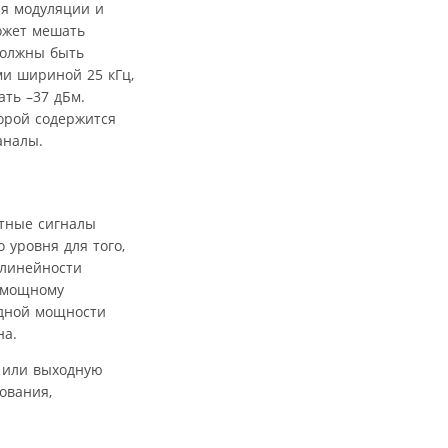
ря модуляции и
ожет мешать
должны быть
ми шириной 25 кГц,
ать –37 дБм.
орой содержится
аналы.
итные сигналы
 уровня для того,
елинейности
ломощному
одной мощности
на.
ь или выходную
ования,