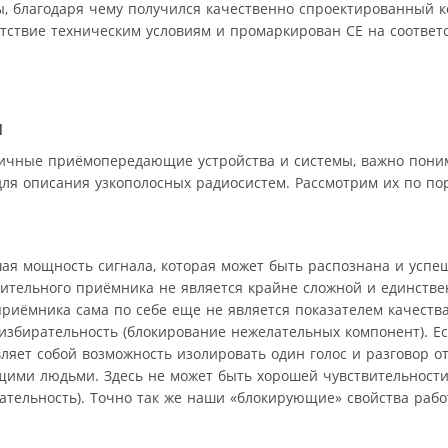
, благодаря чему получился качественно спроектированный к
тствие техническим условиям и промаркирован CE на соответ
ы
личные приёмопередающие устройства и системы, важно поним
ля описания узкополосных радиосистем. Рассмотрим их по пор
ая мощность сигнала, которая может быть распознана и успе
ительного приёмника не является крайне сложной и единстве
приёмника сама по себе еще не является показателем качест
збирательность (блокирование нежелательных компонент). Ес
вляет собой возможность изолировать один голос и разговор 
щими людьми. Здесь не может быть хорошей чувствительности
ательность). Точно так же наши «блокирующие» свойства рабо