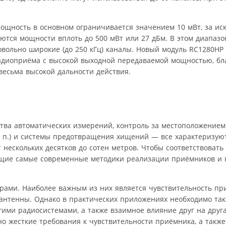
мощность в основном ограничивается значением 10 мВт, за и
яются мощности вплоть до 500 мВт или 27 дБм. В этом диапаз
 довольно широкие (до 250 кГц) каналы. Новый модуль RC1280H
радиоприёма с высокой выходной передаваемой мощностью, бл
весьма высокой дальности действия.
ства автоматических измерений, контроль за местоположение
 т. п.) и системы предотвращения хищений — все характеризу
 нескольких десятков до сотен метров. Чтобы соответствовать
ие самые современные методики реализации приёмников и 
рами. Наиболее важным из них является чувствительность пр
антенны. Однако в практических приложениях необходимо та
угими радиосистемами, а также взаимное влияние друг на друг
о жесткие требования к чувствительности приёмника, а также