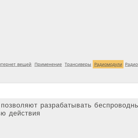
нтернет вещей
Применение
Трансиверы
Радиомодули
Ради
s позволяют разрабатывать беспроводн
ью действия