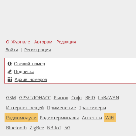
О Журнале
Авторам
Редакция
Войти
|
Регистрация
Свежий номер
Подписка
Архив номеров
GSM
GPS/ГЛОНАСС
Рынок
Софт
RFID
LoRaWAN
Интернет вещей
Применение
Трансиверы
Радиомодули
Радиотерминалы
Антенны
WiFi
Bluetooth
ZigBee
NB-IoT
5G