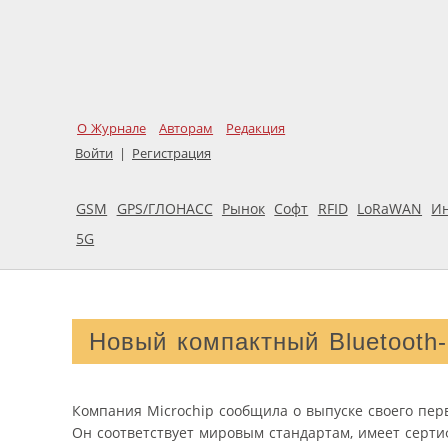
О Журнале
Авторам
Редакция
Войти
|
Регистрация
GSM
GPS/ГЛОНАСС
Рынок
Софт
RFID
LoRaWAN
И
5G
Новый компактный Bluetooth-
Компания Microchip сообщила о выпуске своего перв
Он соответствует мировым стандартам, имеет сертифик