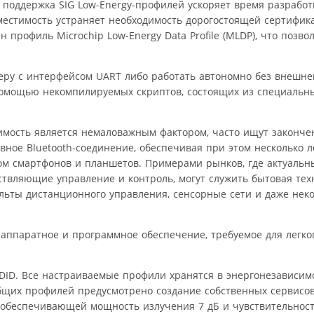
и поддержка SIG Low-Energy-профилей ускоряет время разработ
вместимость устраняет необходимость дорогостоящей сертифик
профиль Microchip Low-Energy Data Profile (MLDP), что позвол
ру с интерфейсом UART либо работать автономно без внешне
омощью некомпилируемых скриптов, состоящих из специальны
имость является немаловажным фактором, часто ищут законч
ное Bluetooth-соединение, обеспечивая при этом несколько л
ом смартфонов и планшетов. Примерами рынков, где актуальн
вляющие управление и контроль, могут служить бытовая тех
пульты дистанционного управления, сенсорные сети и даже нек
 аппаратное и программное обеспечение, требуемое для легко
 QDID. Все настраиваемые профили хранятся в энергонезависим
бщих профилей предусмотрено создание собственных сервисов
 обеспечивающей мощность излучения 7 дБ и чувствительност