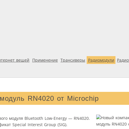
нтернет вещей
Применение
Трансиверы
Радиомодули
Ради
модуль RN4020 от Microchip
ого модуля Bluetooth Low-Energy — RN4020.
ат Special Interest Group (SIG).