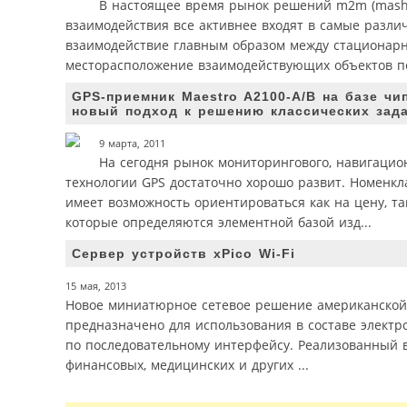
В настоящее время рынок решений m2m (mashi
взаимодействия все активнее входят в самые разли
взаимодействие главным образом между стационарн
месторасположение взаимодействующих объектов пе
GPS-приемник Maestro A2100-A/B на базе чип
новый подход к решению классических зад
9 марта, 2011
На сегодня рынок мониторингового, навигацио
технологии GPS достаточно хорошо развит. Номенк
имеет возможность ориентироваться как на цену, так
которые определяются элементной базой изд...
Сервер устройств xPico Wi-Fi
15 мая, 2013
Новое миниатюрное сетевое решение американской 
предназначено для использования в составе элект
по последовательному интерфейсу. Реализованный в
финансовых, медицинских и других ...