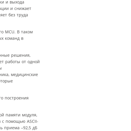
ки и выхода
ации и снижает
яет без труда
го MCU. В таком
х команд в
енные решения,
ет работы от одной
ы
ника, медицинские
оторые
го построения
ой памяти модуля,
 с помощью ASCII-
ь приема –92,5 дБ