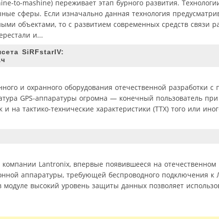
ne-to-mashine) переживает этап бурного развития. Технолог
чные сферы. Если изначально данная технология предусматри
ыми объектами, то с развитием современных средств связи р
рестали и...
сета SiRFstarIV:
ач
нного и охранного оборудования отечественной разработки с
латура GPS-аппаратуры огромна — конечный пользователь при
 и на тактико-технические характеристики (ТТХ) того или ино
компании Lantronix, впервые появившееся на отечественном 
ронной аппаратуры, требующей беспроводного подключения к 
 модуле высокий уровень защиты данных позволяет использов