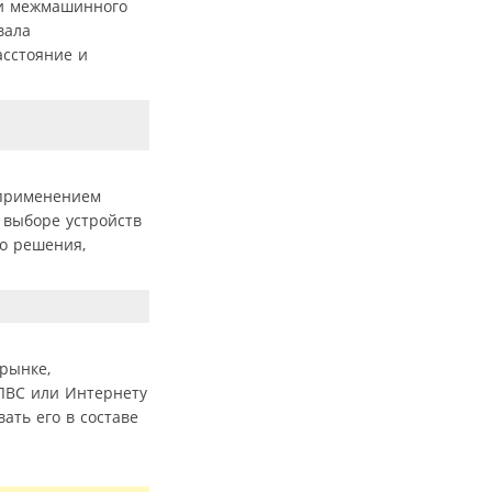
ии межмашинного
вала
асстояние и
 применением
 выборе устройств
го решения,
рынке,
ЛВС или Интернету
ать его в составе