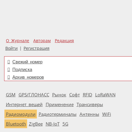
О Журнале
Авторам
Редакция
Войти
|
Регистрация
Свежий номер
Подписка
Архив номеров
GSM
GPS/ГЛОНАСС
Рынок
Софт
RFID
LoRaWAN
Интернет вещей
Применение
Трансиверы
Радиомодули
Радиотерминалы
Антенны
WiFi
Bluetooth
ZigBee
NB-IoT
5G