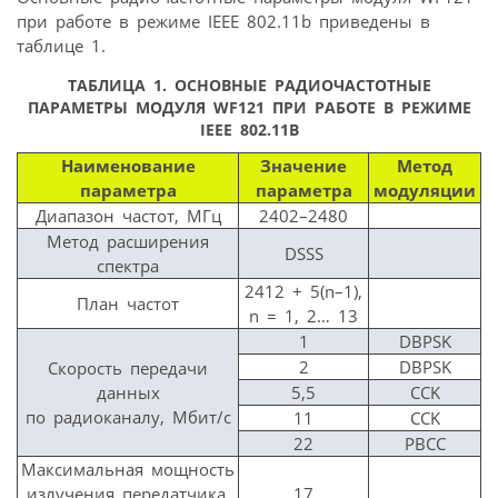
при работе в режиме IEEE 802.11b приведены в
таблице 1.
ТАБЛИЦА 1. ОСНОВНЫЕ РАДИОЧАСТОТНЫЕ
ПАРАМЕТРЫ МОДУЛЯ WF121 ПРИ РАБОТЕ В РЕЖИМЕ
IEEE 802.11B
Наименование
Значение
Метод
параметра
параметра
модуляции
Диапазон частот, МГц
2402–2480
Метод расширения
DSSS
спектра
2412 + 5(n–1),
План частот
n = 1, 2… 13
1
DBPSK
2
DBPSK
Скорость передачи
данных
5,5
CCK
по радиоканалу, Мбит/с
11
CCK
22
PBCC
Максимальная мощность
излучения передатчика,
17