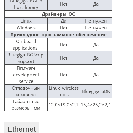
Bluegiga BGLib
Нет
Да
host library
Драйверы ОС
Linux
Да
Не нужен
Windows
Нет
Не нужен
Прикладное программное обеспечение
On-board
Нет
Да
applications
Bluegiga BGScript
Нет
Да
support
Firмware
developмent
Нет
Да
service
Отладочный
Linux wireless
Bluegiga SDK
комплект
tools
Габаритные
12,0×19,0×2,1
15,4×26,2×2,1
размеры, мм
Ethernet