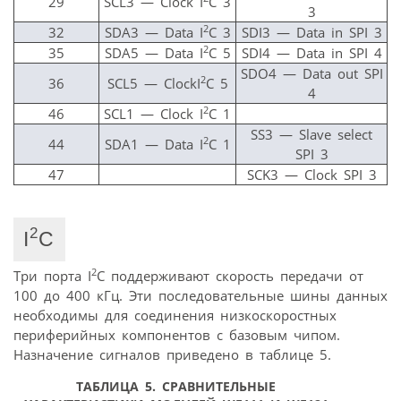
29
SCL3 — Clock I
C 3
3
2
32
SDA3 — Data I
C 3
SDI3 — Data in SPI 3
2
35
SDA5 — Data I
C 5
SDI4 — Data in SPI 4
SDO4 — Data out SPI
2
36
SCL5 — ClockI
C 5
4
2
46
SCL1 — Clock I
C 1
SS3 — Slave select
2
44
SDA1 — Data I
C 1
SPI 3
47
SCK3 — Clock SPI 3
2
I
C
2
Три порта I
C поддерживают скорость передачи от
100 до 400 кГц. Эти последовательные шины данных
необходимы для соединения низкоскоростных
периферийных компонентов с базовым чипом.
Назначение сигналов приведено в таблице 5.
ТАБЛИЦА 5. СРАВНИТЕЛЬНЫЕ