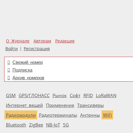
О Журнале
Авторам
Редакция
Войти
|
Регистрация
Свежий номер
Подписка
Архив номеров
GSM
GPS/ГЛОНАСС
Рынок
Софт
RFID
LoRaWAN
Интернет вещей
Применение
Трансиверы
Радиомодули
Радиотерминалы
Антенны
WiFi
Bluetooth
ZigBee
NB-IoT
5G