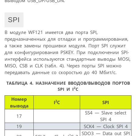
выводом USB_DP/USB_DN.
SPI
В модуле WF121 имеется два порта SPI,
предназначенных для отладки и программирования,
а также замены прошивки модуля. Порт SPI служит
для конфигурирования PSKEY. При подключении SPI-
интерфейса используются стандартные выводы MOSI,
MISO, CSB и CLK (табл. 4). Через порты SPI можно
передавать данные со скоростью до 40 Мбит/с.
ТАБЛИЦА 4. НАЗНАЧЕНИЕ ВВОДОВ/ВЫВОДОВ ПОРТОВ
2
SPI И I
C
Номер
2
I
C
SPI
вывода
SS4 — Slave select
17
SPI 4
19
SCK4 — Clock SPI 4
SDO3 — Data out SPI
2