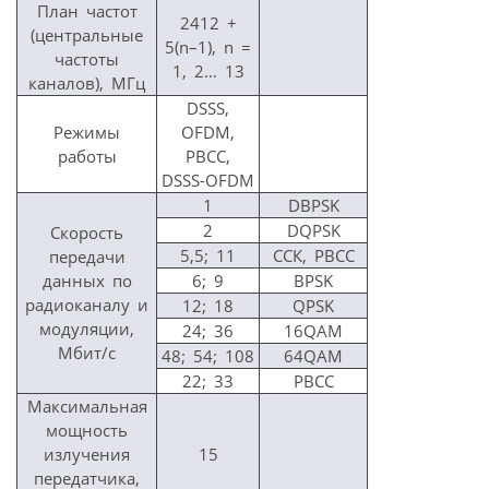
План частот
2412 +
(центральные
5(n–1), n =
частоты
1, 2… 13
каналов), МГц
DSSS,
Режимы
OFDM,
работы
PBCC,
DSSS-OFDM
1
DBPSK
2
DQPSK
Скорость
5,5; 11
ССК, РВСС
передачи
данных по
6; 9
BPSK
радиоканалу и
12; 18
QPSK
модуляции,
24; 36
16QAM
Мбит/с
48; 54; 108
64QAM
22; 33
PBCC
Максимальная
мощность
излучения
15
передатчика,