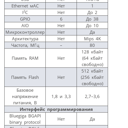
Ethernet мAC
Нет
1
2
I
C
Нет
До 2
GPIO
6
До 38
AIO
Нет
До 10
Микроконтроллер
Нет
Да
Архитектура
Нет
Мips 4K
Частота, МГц
–
80
128 кбайт
Память RAМ
Нет
(64 кбайт
свободно)
512 кбайт
Память Flash
Нет
(256 кбайт
свободно)
Базовое
напряжение
1,8 и 3,3
2,7–3,6
питания, В
Интерфейс программирования
Bluegiga BGAPI
Нет
Да
binary protocol