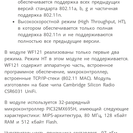
обеспечивается поддержка всех предыдущих
версий стандарта 802.11a, b, g и частичная
поддержка 802.11n.
Высокоскоростной режим (High Throughput, HT),
в котором обеспечивается только полная
поддержка 802.11n и не поддерживаются
полностью все предыдущие версии.
В модуле WF121 реализованы только первые два
режима. Режим HT в этом модуле не поддерживается.
WF121 содержит аппаратную часть, встроенное
программное обеспечение, микроконтроллер,
встроенные TCP/IP-стеки (802.11 MAC). Модуль
изготовлен на базе чипа Cambridge Silicon Radio
CSR6031 UniFi.
В модуле используется 32-разрядный
микроконтроллер PIC32MX695H, имеющий следующие
характеристики: MIPS-архитектура, 80 МГц, 128 кбайт
RAM и 512 кбайт Flash.
Чувствительность приемника составляет –97 дБм