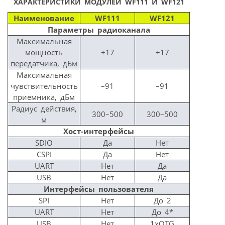
ХАРАКТЕРИСТИКИ МОДУЛЕЙ WF111 И WF121
Наименование
WF111
WF121
Параметры радиоканала
Максимальная
мощность
+17
+17
передатчика, дБм
Максимальная
чувствительность
–91
–91
приемника, дБм
Радиус действия,
300–500
300–500
м
Хост-интерфейсы
SDIO
Да
Нет
CSPI
Да
Нет
UART
Нет
Да
USB
Нет
Да
Интерфейсы пользователя
SPI
Нет
До 2
UART
Нет
До 4*
USB
Нет
1xOTG