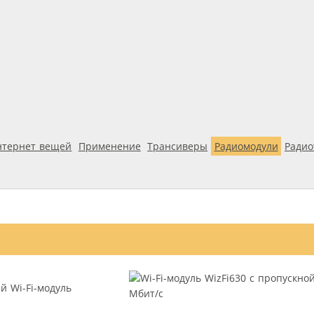
нтернет вещей
Применение
Трансиверы
Радиомодули
Ради
й Wi-Fi-модуль