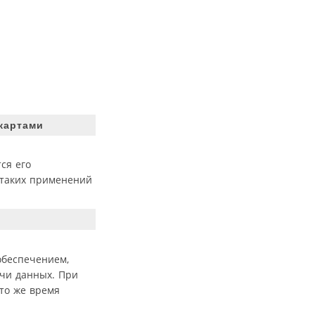
картами
ся его
 таких применений
обеспечением,
ачи данных. При
 то же время