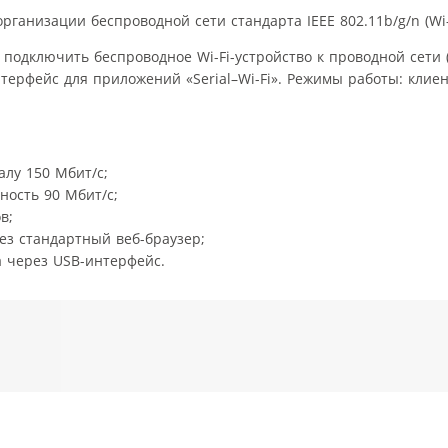
рганизации беспроводной сети стандарта IEEE 802.11b/g/n (Wi-F
т подключить беспроводное Wi-Fi-устройство к проводной сети 
терфейс для приложений «Serial–Wi-Fi». Режимы работы: клиент
лу 150 Мбит/с;
ность 90 Мбит/с;
в;
ез стандартный веб-браузер;
 через USB-интерфейс.