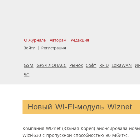
О Журнале
Авторам
Редакция
Войти
|
Регистрация
GSM
GPS/ГЛОНАСС
Рынок
Софт
RFID
LoRaWAN
И
5G
Новый Wi-Fi-модуль Wiznet
Компания WIZnet (Южная Корея) анонсировала новы
WizFi630 с пропускной способностью 90 Мбит/с.