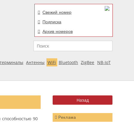
Свежий номер
Подписка
Архив номеров
Поиск
отерминалы
Антенны
WiFi
Bluetooth
ZigBee
NB-IoT
Реклама