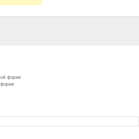
ной форме
 форме