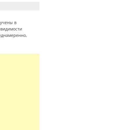
зучены в
 видимости
еднамеренно,