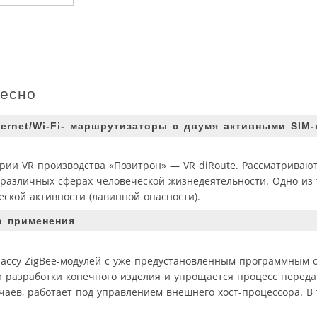
ресно
rnet/Wi-Fi- маршрутизаторы с двумя активными SIM-
рии VR производства «Позитрон» — VR diRoute. Рассматривают
различных сферах человеческой жизнедеятельности. Одно из
ской активности (лавинной опасности).
о применения
классу ZigBee-модулей с уже предустановленным программным 
и разработки конечного изделия и упрощается процесс перед
учаев, работает под управлением внешнего хост-процессора. В