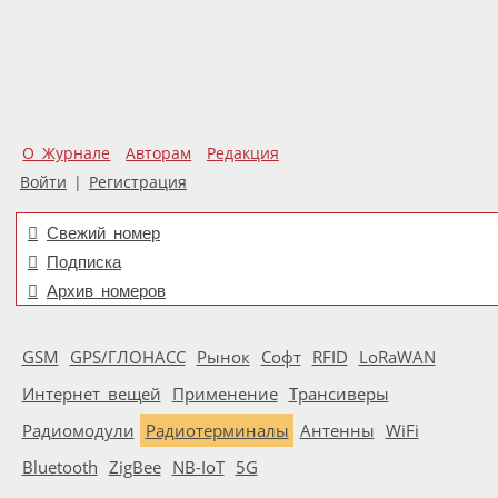
О Журнале
Авторам
Редакция
Войти
|
Регистрация
Свежий номер
Подписка
Архив номеров
GSM
GPS/ГЛОНАСС
Рынок
Софт
RFID
LoRaWAN
Интернет вещей
Применение
Трансиверы
Радиомодули
Радиотерминалы
Антенны
WiFi
Bluetooth
ZigBee
NB-IoT
5G