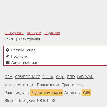
О Журнале
Авторам
Редакция
Войти
|
Регистрация
Свежий номер
Подписка
Архив номеров
GSM
GPS/ГЛОНАСС
Рынок
Софт
RFID
LoRaWAN
Интернет вещей
Применение
Трансиверы
Радиомодули
Радиотерминалы
Антенны
WiFi
Bluetooth
ZigBee
NB-IoT
5G