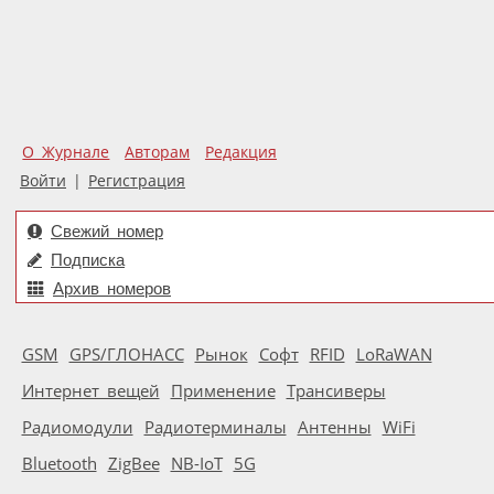
О Журнале
Авторам
Редакция
Войти
|
Регистрация
Свежий номер
Подписка
Архив номеров
GSM
GPS/ГЛОНАСС
Рынок
Софт
RFID
LoRaWAN
Интернет вещей
Применение
Трансиверы
Радиомодули
Радиотерминалы
Антенны
WiFi
Bluetooth
ZigBee
NB-IoT
5G