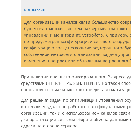
PDF версия
Для организации каналов связи большинство совр
Существует множество схем развертывания таких с
управлении и мониторинге устройств. К примеру, 
не предусмотрен конфигурацией сетевого оборудо
конфигурацию сразу нескольких роутеров потребуе
собственной интрасети организации, задача упроща
изменения настроек или обновления встроенного 
При наличии внешнего фиксированного IP-адреса у
средствами (HTTP/HTTPS, SSH, TELNET). Но такой спо
написания специальных скриптов для автоматизаци
Для решения задач по оптимизации управления роут
и позволяет удаленно работать с конфигурациями ро
организации, так и с использованием каналов связ
для организации системы сбора и обмена данными с
адреса на стороне сервера.