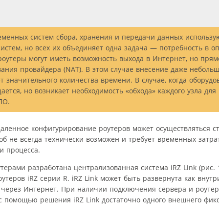
еменных систем сбора, хранения и передачи данных использу
истем, но всех их объединяет одна задача — потребность в о
роутеры могут иметь возможность выхода в Интернет, но прям
вания провайдера (NAT). В этом случае внесение даже неболь
т значительного количества времени. В случае, когда оборудо
ется, но возникает необходимость «обхода» каждого узла для
ПО.
даленное конфигурирование роутеров может осуществляться 
соб не всегда технически возможен и требует временных затрат
и процесса.
ерами разработана централизованная система iRZ Link (рис. 1
утеров iRZ серии R. iRZ Link может быть развернута как внутр
и через Интернет. При наличии подключения сервера и роутер
 помощью решения iRZ Link достаточно одного внешнего фикс