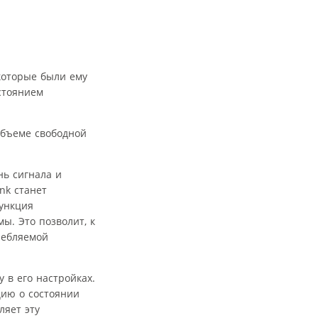
 которые были ему
стоянием
объеме свободной
нь сигнала и
nk станет
ункция
ы. Это позволит, к
ребляемой
 в его настройках.
цию о состоянии
ляет эту