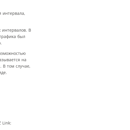
 интервала,
 интервалов. В
 трафика был
.
возможностью
азывается на
 В том случае,
иде.
Link: