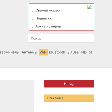
Свежий номер
Подписка
Архив номеров
Поиск
отерминалы
Антенны
WiFi
Bluetooth
ZigBee
NB-IoT
Реклама