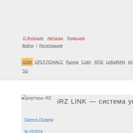
О Журнале
Авторам
Редакция
Войти
|
Регистрация
GSM
GPS/ГЛОНАСС
Рынок
Софт
RFID
LoRaWAN
И
5G
iRZ LINK — система у
Панчук Полина
№ 03’2018