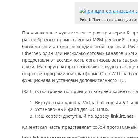
Рис. 1.
Принцип организации сист
Промышленные мультисетевые роутеры серии R пре
разнообразных промышленных M2M-решений: стацио
банкоматов и автоматов вендинговой торговли. Роу
Ethernet, один или несколько сотовых каналов 3G/4G
предоставляют возможность организовывать сверх
связи. Маршрутизаторы позволяют создавать защищ
открытой программной платформе OpenWRT на базе
функционала и установки дополнительного ПО.
iRZ Link построена по принципу «сервер-клиент». 
Виртуальная машина Virtualbox версии 5.1 и 
Установочный файл для ОС Linux.
Наш сервис, доступный по адресу
link
.
irz
.
net
.
Клиентская часть представляет собой программный 