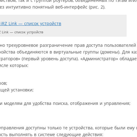
йством, так и с группой роутеров, объединенных по тэгам и/и
з интуитивно понятный веб-интерфейс (рис. 2).
Z Link — список устройств
рено трехуровневое разграничение прав доступа пользователе
тройства объединяются в виртуальные группы (домены). Для к
раторов» (первый уровень доступа). «Администратор» обладае
сле которых:
ров;
щей установки;
и моделям для удобства поиска, отображения и управления;
 управления доступны только те устройства, которые были ему
ость выполнять в системе следующие действия: