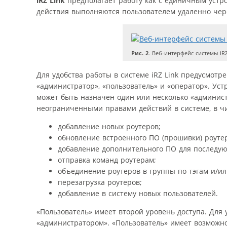
iRZ
Link
предполагает работу как с единичным устро
действия выполняются пользователем удаленно чере
Рис. 2
. Веб-интерфейс системы iR
Для удобства работы в системе iRZ Link предусмот
«администратор», «пользователь» и «оператор». Ус
может быть назначен один или несколько «админист
неограниченными правами действий в системе, в чи
добавление новых роутеров;
обновление встроенного ПО (прошивки) роуте
добавление дополнительного ПО для последую
отправка команд роутерам;
объединение роутеров в группы по тэгам и/ил
перезагрузка роутеров;
добавление в систему новых пользователей.
«Пользователь» имеет второй уровень доступа. Для
«администратором». «Пользователь» имеет возможн