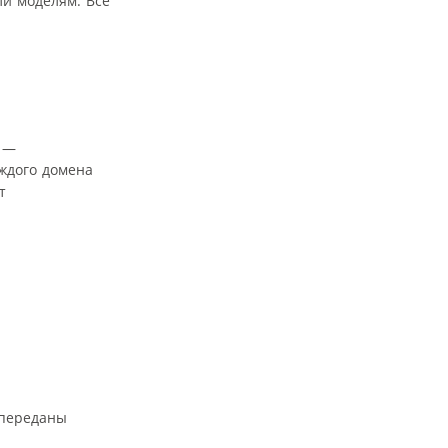
ли моделям. Все
й —
аждого домена
т
 переданы