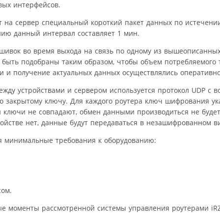
вых интерфейсов.
т на сервер специальный короткий пакет данных по истечении
анию данный интервал составляет 1 мин.
шивок во время выхода на связь по одному из вышеописанных
т быть подобраны таким образом, чтобы объем потребляемого
и и получение актуальных данных осуществлялись оперативно
ежду устройствами и сервером используется протокол UDP с 
 закрытому ключу. Для каждого роутера ключ шифрования ук
и ключи не совпадают, обмен данными производиться не будет.
ройстве нет, данные будут передаваться в незашифрованном в
я минимальные требования к оборудованию:
сом.
е моменты рассмотренной системы управления роутерами iRZ 