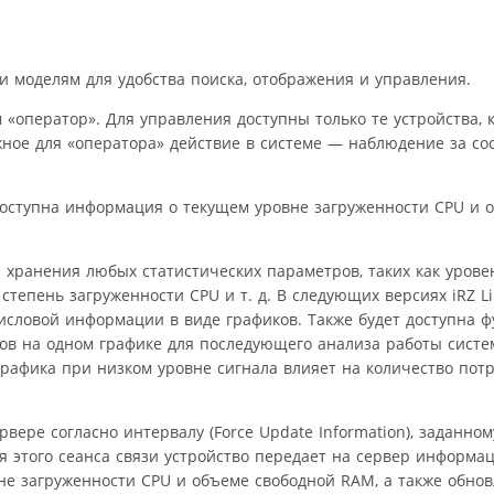
и моделям для удобства поиска, отображения и управления.
м «оператор». Для управления доступны только те устройства,
ное для «оператора» действие в системе — наблюдение за со
доступна информация о текущем уровне загруженности CPU и 
 хранения любых статистических параметров, таких как урове
степень загруженности CPU и т. д. В следующих версиях iRZ Li
словой информации в виде графиков. Также будет доступна ф
ов на одном графике для последующего анализа работы систем
рафика при низком уровне сигнала влияет на количество пот
ере согласно интервалу (Force Update Information), заданному
я этого сеанса связи устройство передает на сервер информа
не загруженности CPU и объеме свободной RAM, а также обнов