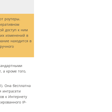
ют роутеры.
перативном
ой доступ к ним
ших изменений в
вание находится в
 ручного
стандартными
, а кроме того,
). Она бесплатна
и интрасети
ов к Интернету
ированного IP-