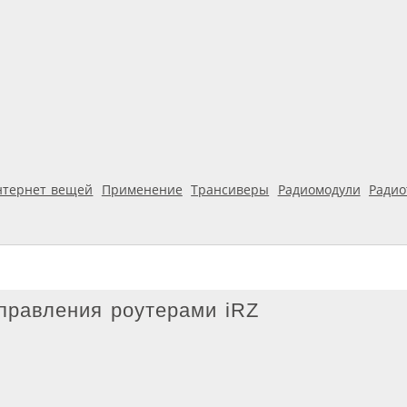
нтернет вещей
Применение
Трансиверы
Радиомодули
Ради
правления роутерами iRZ