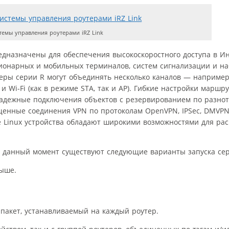
емы управления роутерами iRZ Link
дназначены для обеспечения высокоскоростного доступа в И
нарных и мобильных терминалов, систем сигнализации и на
теры серии R могут объединять несколько каналов — например
 и Wi-Fi (как в режиме STA, так и AP). Гибкие настройки маршр
надежные подключения объектов с резервированием по разно
енные соединения VPN по протоколам OpenVPN, IPSec, DMVPN
 Linux устройства обладают широкими возможностями для ра
На данный момент существуют следующие варианты запуска се
выше.
пакет, устанавливаемый на каждый роутер.