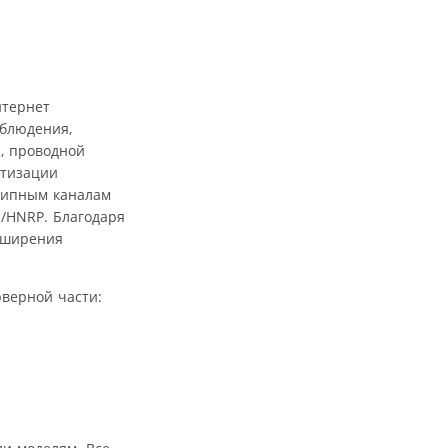
нтернет
блюдения,
, проводной
утизации
типным каналам
/HNRP. Благодаря
сширения
рверной части: