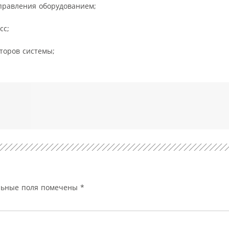
правления оборудованием;
сс;
торов системы;
льные поля помечены
*