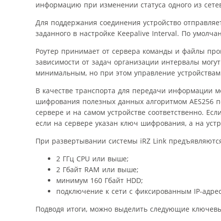
информацию при изменении статуса одного из сете
Для поддержания соединения устройство отправляе
заданного в настройке Keepalive Interval. По умолч
Роутер принимает от сервера команды и файлы про
зависимости от задач организации интервалы могу
минимальным, но при этом управление устройствам
В качестве транспорта для передачи информации м
шифрования полезных данных алгоритмом AES256 по
сервере и на самом устройстве соответственно. Есл
если на сервере указан ключ шифрования, а на уст
При развертывании системы iRZ Link предъявляютс
2 ГГц CPU или выше;
2 Гбайт RAM или выше;
минимум 160 Гбайт HDD;
подключение к сети с фиксированным IP-адре
Подводя итоги, можно выделить следующие ключевы