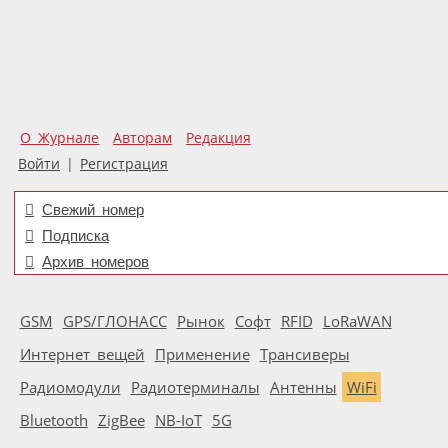
О Журнале
Авторам
Редакция
Войти
|
Регистрация
Свежий номер
Подписка
Архив номеров
GSM
GPS/ГЛОНАСС
Рынок
Софт
RFID
LoRaWAN
Интернет вещей
Применение
Трансиверы
Радиомодули
Радиотерминалы
Антенны
WiFi
Bluetooth
ZigBee
NB-IoT
5G