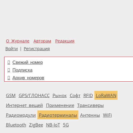
О Журнале
Авторам
Редакция
Войти
|
Регистрация
Свежий номер
Подписка
Архив номеров
GSM
GPS/ГЛОНАСС
Рынок
Софт
RFID
LoRaWAN
Интернет вещей
Применение
Трансиверы
Радиомодули
Радиотерминалы
Антенны
WiFi
Bluetooth
ZigBee
NB-IoT
5G