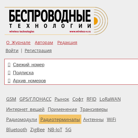
О Журнале
Авторам
Редакция
Войти
|
Регистрация
Свежий номер
Подписка
Архив номеров
GSM
GPS/ГЛОНАСС
Рынок
Софт
RFID
LoRaWAN
Интернет вещей
Применение
Трансиверы
Радиомодули
Радиотерминалы
Антенны
WiFi
Bluetooth
ZigBee
NB-IoT
5G