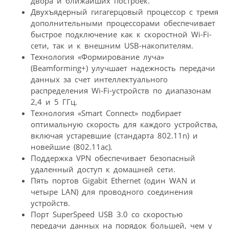
двора и ближайших построек.
Двухъядерный гигагерцовый процессор с тремя
дополнительными процессорами обеспечивает
быстрое подключение как к скоростной Wi-Fi-
сети, так и к внешним USB-накопителям.
Технология «Формирование луча»
(Beamforming+) улучшает надежность передачи
данных за счет интеллектуального
распределения Wi-Fi-устройств по диапазонам
2,4 и 5 ГГц.
Технология «Smart Connect» подбирает
оптимальную скорость для каждого устройства,
включая устаревшие (стандарта 802.11n) и
новейшие (802.11ac).
Поддержка VPN обеспечивает безопасный
удаленный доступ к домашней сети.
Пять портов Gigabit Ethernet (один WAN и
четыре LAN) для проводного соединения
устройств.
Порт SuperSpeed USB 3.0 со скоростью
передачи данных на порядок большей, чем у