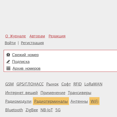
О Журнале
Авторам
Редакция
Войти
|
Регистрация
Свежий номер
Подписка
Архив номеров
GSM
GPS/ГЛОНАСС
Рынок
Софт
RFID
LoRaWAN
Интернет вещей
Применение
Трансиверы
Радиомодули
Радиотерминалы
Антенны
WiFi
Bluetooth
ZigBee
NB-IoT
5G