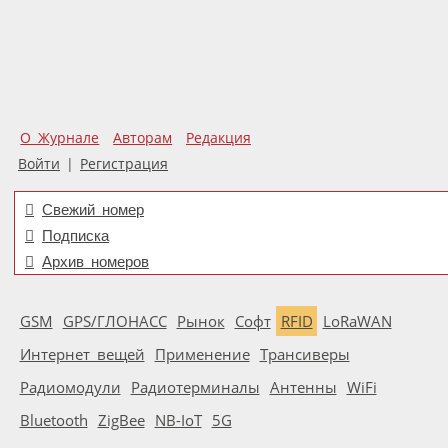
О Журнале
Авторам
Редакция
Войти
|
Регистрация
Свежий номер
Подписка
Архив номеров
GSM
GPS/ГЛОНАСС
Рынок
Софт
RFID
LoRaWAN
Интернет вещей
Применение
Трансиверы
Радиомодули
Радиотерминалы
Антенны
WiFi
Bluetooth
ZigBee
NB-IoT
5G