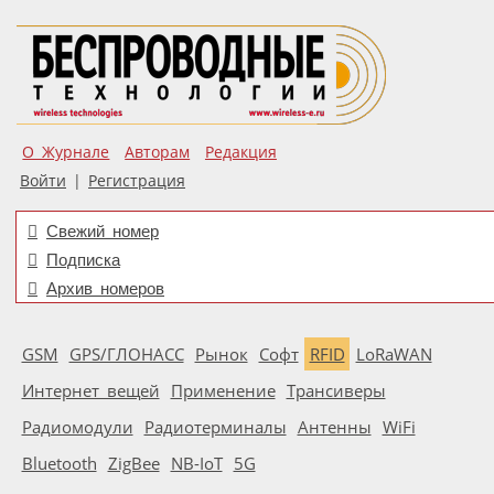
О Журнале
Авторам
Редакция
Войти
|
Регистрация
Свежий номер
Подписка
Архив номеров
GSM
GPS/ГЛОНАСС
Рынок
Софт
RFID
LoRaWAN
Интернет вещей
Применение
Трансиверы
Радиомодули
Радиотерминалы
Антенны
WiFi
Bluetooth
ZigBee
NB-IoT
5G