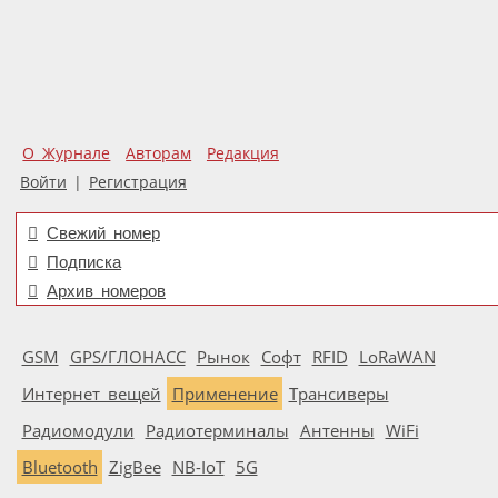
О Журнале
Авторам
Редакция
Войти
|
Регистрация
Свежий номер
Подписка
Архив номеров
GSM
GPS/ГЛОНАСС
Рынок
Софт
RFID
LoRaWAN
Интернет вещей
Применение
Трансиверы
Радиомодули
Радиотерминалы
Антенны
WiFi
Bluetooth
ZigBee
NB-IoT
5G