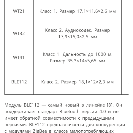
WT21
Класс 1. Размер 17,1×11,6×2,6 мм
Класс 2. Аудиокодек. Размер
1
WT32
17,9×15,0×2,5 мм
п
Класс 1. Дальность до 1000 м.
1
WT41
Размер 35,3×14×5,65 мм
п
BLE112
Класс 2. Размер 18,1×12×2,3 мм
SP
Модуль BLE112 — самый новый в линейке [8]. Он
поддерживает стандарт Bluetooth версии 4.0 и не
имеет обратной совместимости с предыдущими
версиями. BLE112 предназначается для конкуренции
с модулями ZigBee в классе малопотребляющих