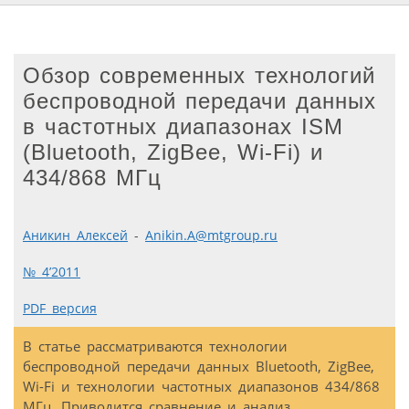
Обзор современных технологий
беспроводной передачи данных
в частотных диапазонах ISM
(Bluetooth, ZigBee, Wi-Fi) и
434/868 МГц
Аникин Алексей
-
Anikin.A@mtgroup.ru
№ 4’2011
PDF версия
В статье рассматриваются технологии
беспроводной передачи данных Bluetooth, ZigBee,
Wi-Fi и технологии частотных диапазонов 434/868
МГц. Приводится сравнение и анализ