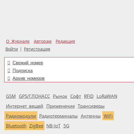
О Журнале
Авторам
Редакция
Войти
|
Регистрация
Свежий номер
Подписка
Архив номеров
GSM
GPS/ГЛОНАСС
Рынок
Софт
RFID
LoRaWAN
Интернет вещей
Применение
Трансиверы
Радиомодули
Радиотерминалы
Антенны
WiFi
Bluetooth
ZigBee
NB-IoT
5G