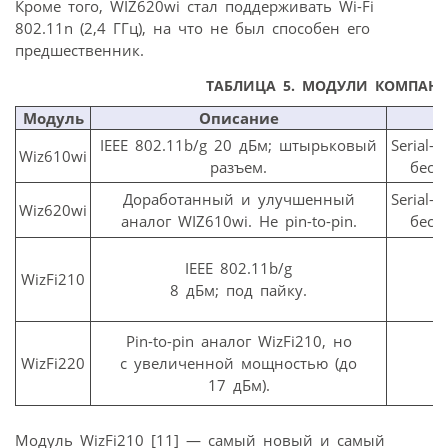
Кроме того, WIZ620wi стал поддерживать Wi-Fi
802.11n (2,4 ГГц), на что не был способен его
предшественник.
ТАБЛИЦА 5. МОДУЛИ КОМПАНИ
Модуль
Описание
IEEE 802.11b/g 20 дБм; штырьковый
Serial–
Wiz610wi
разъем.
бесп
Доработанный и улучшенный
Serial–
Wiz620wi
аналог WIZ610wi. Не pin-to-pin.
бесп
IEEE 802.11b/g
WizFi210
Т
8 дБм; под пайку.
Pin-to-pin аналог WizFi210, но
WizFi220
с увеличенной мощностью (до
Т
17 дБм).
Модуль WizFi210 [11] — самый новый и самый