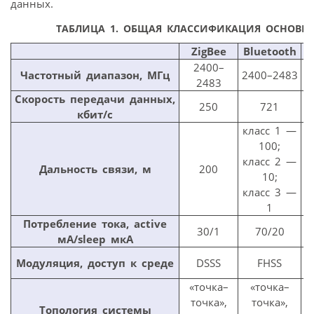
данных.
ТАБЛИЦА 1. ОБЩАЯ КЛАССИФИКАЦИЯ ОСНОВН
ZigBee
Bluetooth
2400–
Частотный диапазон, МГц
2400–2483
2483
Скорость передачи данных,
250
721
кбит/с
класс 1 —
100;
класс 2 —
Дальность связи, м
200
10;
класс 3 —
1
Потребление тока, active
30/1
70/20
мА/sleep мкА
Модуляция, доступ к среде
DSSS
FHSS
«точка–
«точка–
точка»,
точка»,
«
Топология системы