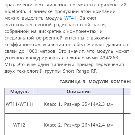
практически весь диапазон возможных применений
Bluetooth. В линейке продукции этой компании
можно выделить модуль
WT41
. За счет
высококачественной радиочастотной части,
собранной на дискретных компонентах, и
специальной встроенной антенны с высоким
коэффициентом усиления он обеспечивает дальность
связи до 1000 метров. Это значит, что модуль может
успешно конкурировать с технологиями 434/868
МГц. Это еще один типичный пример пересечения
двух технологий группы Short Range RF.
ТАБЛИЦА 3. МОДУЛИ КОМПАНИИ
Модуль
Описание
1
WT11/WT11i
Класс 1. Размер 35×14×2,3 мм
п
1
WT12
Класс 2. Размер 26×14×2,4 мм
п