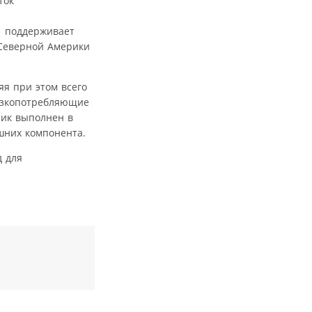
1 поддерживает
 Северной Америки
я при этом всего
низкопотребляющие
чик выполнен в
шних компонента.
д для