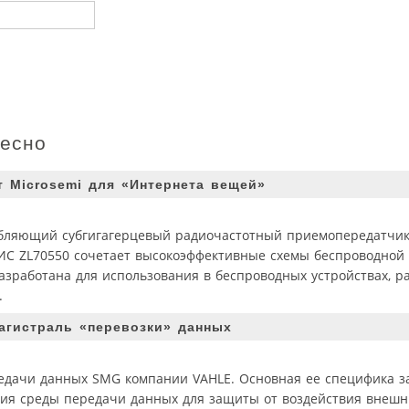
ресно
т Microsemi для «Интернета вещей»
бляющий субгигагерцевый радиочастотный приемопередатчик
С ZL70550 сочетает высокоэффективные схемы беспроводной 
азработана для использования в беспроводных устройствах, р
.
агистраль «перевозки» данных
редачи данных SMG компании VAHLE. Основная ее специфика з
ия среды передачи данных для защиты от воздействия внешн