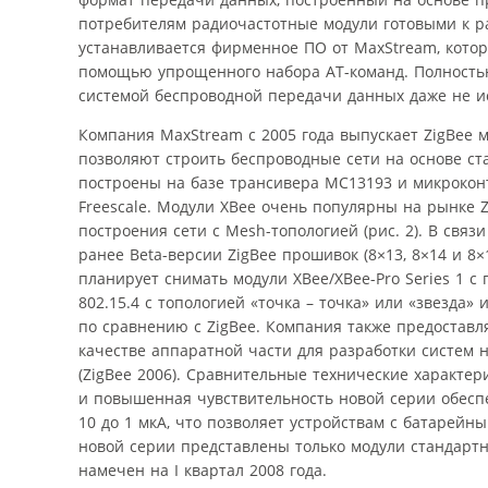
потребителям радиочастотные модули готовыми к ра
устанавливается фирменное ПО от MaxStream, кото
помощью упрощенного набора AT-команд. Полностью
системой беспроводной передачи данных даже не и
Компания MaxStream с 2005 года выпускает ZigBee мо
позволяют строить беспроводные сети на основе ста
построены на базе трансивера MC13193 и микроко
Freescale. Модули XBee очень популярны на рынке 
построения сети с Mesh-топологией (рис. 2). В связ
ранее Beta-версии ZigBee прошивок (8×13, 8×14 и 8
планирует снимать модули XBee/XBee-Pro Series 1 с
802.15.4 с топологией «точка – точка» или «звезд
по сравнению с ZigBee. Компания также предостав
качестве аппаратной части для разработки систем н
(ZigBee 2006). Сравнительные технические характе
и повышенная чувствительность новой серии обесп
10 до 1 мкА, что позволяет устройствам с батарейн
новой серии представлены только модули стандарт
намечен на I квартал 2008 года.