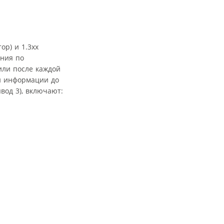
р) и 1.3xx
ения по
или после каждой
и информации до
вод 3), включают: