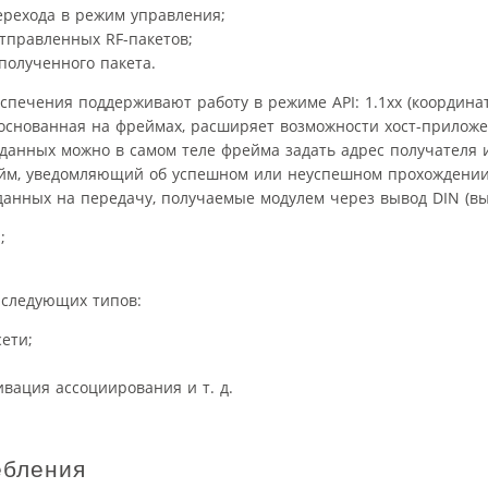
ерехода в режим управления;
отправленных RF-пакетов;
полученного пакета.
ечения поддерживают работу в режиме API: 1.1xx (координато
, основанная на фреймах, расширяет возможности хост-прилож
данных можно в самом теле фрейма задать адрес получателя 
ейм, уведомляющий об успешном или неуспешном прохождени
данных на передачу, получаемые модулем через вывод DIN (вы
;
 следующих типов:
ети;
вация ассоциирования и т. д.
ебления