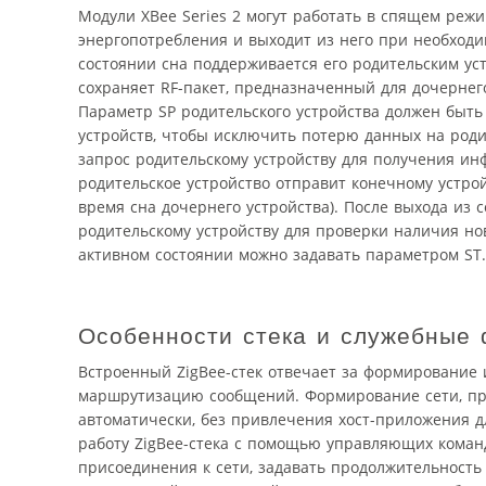
Модули XBee Series 2 могут работать в спящем режи
энергопотребления и выходит из него при необходи
состоянии сна поддерживается его родительским ус
сохраняет RF-пакет, предназначенный для дочернег
Параметр SP родительского устройства должен быть
устройств, чтобы исключить потерю данных на родит
запрос родительскому устройству для получения и
родительское устройство отправит конечному устро
время сна дочернего устройства). После выхода из 
родительскому устройству для проверки наличия но
активном состоянии можно задавать параметром ST.
Особенности стека и служебные 
Встроенный ZigBee-стек отвечает за формирование 
маршрутизацию сообщений. Формирование сети, при
автоматически, без привлечения хост-приложения д
работу ZigBee-стека с помощью управляющих коман
присоединения к сети, задавать продолжительность 