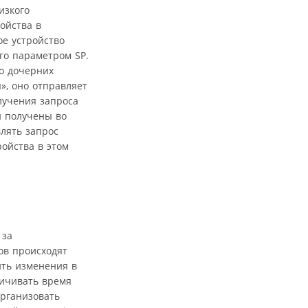
изкого
ойства в
ое устройство
го параметром SP.
го дочерних
», оно отправляет
лучения запроса
и получены во
влять запрос
ойства в этом
 за
ов происходят
ить изменения в
ничивать время
организовать