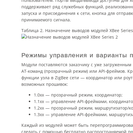
пользователем. Порты ввода/вывода доступны для х
поддерживает ряд служебных функций, реализованн
запуска и присоединения к сети, кнопка для отпра
принимаемого сигнала.
Таблица 2. Назначение выводов модулей XBee Series
Режимы управления и варианты 
Модули поставляются заказчику с уже загруженным
AT-команд (прозрачный режим) или API-фреймов. Кр
функции узла в ZigBee сети — координатор или роут
возможных прошивок:
1.0xx — прозрачный режим, координатор;
1.1xx — управление API-фреймами, координато
1.2xx — прозрачный режим, маршрутизатор/ко
1.3xx — управление API-фреймами, маршрутиза
Каждый из модулей может быть перепрограммирова
сделать с помощью бесплатно распространяемой про