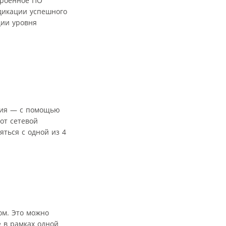
троенное ПО
дикации успешного
ции уровня
ения — с помощью
от сетевой
яться с одной из 4
ом. Это можно
 в рамках одной