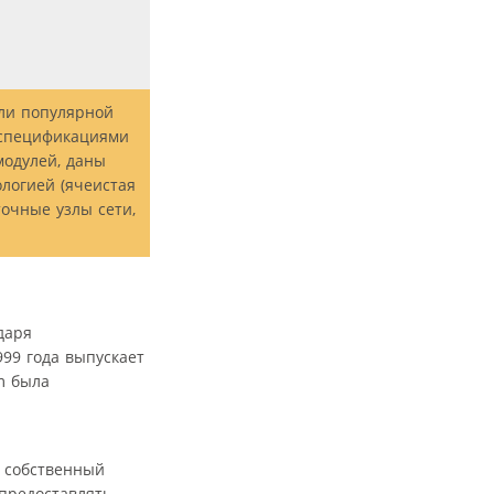
ули популярной
о спецификациями
модулей, даны
логией (ячеистая
точные узлы сети,
даря
99 года выпускает
m была
и собственный
предоставлять