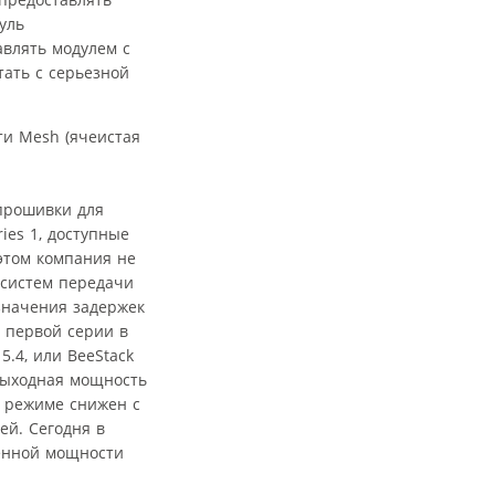
уль
авлять модулем с
ать с серьезной
 прошивки для
ies 1, доступные
 этом компания не
 систем передачи
 значения задержек
 первой серии в
5.4, или BeeStack
 выходная мощность
м режиме снижен с
ей. Сегодня в
шенной мощности