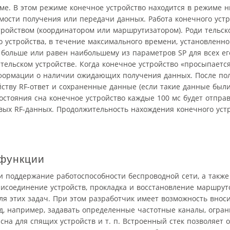
ме. В этом режиме конечное устройство находится в режиме н
мости получения или передачи данных. Работа конечного устр
тройством (координатором или маршрутизатором). Роди тельск
о устройства, в течение максимального времени, установленно
 больше или равен наибольшему из параметров SP для всех е
ельском устройстве. Когда конечное устройство «просыпается
нформации о наличии ожидающих получения данных. После по
йству RF-ответ и сохраненные данные (если такие данные был
состояния сна конечное устройство каждые 100 мс будет отпра
вых RF-данных. Продолжительность нахождения конечного устр
функции
и поддержание работоспособности беспроводной сети, а также
соединение устройств, прокладка и восстановление маршрут
ля этих задач. При этом разработчик имеет возможность внос
д, например, задавать определенные частотные каналы, огра
сна для спящих устройств и т. п. Встроенный стек позволяет 