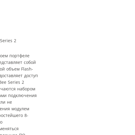
воем портфеле
едставляет собой
ой объем Flash-
доставляет доступ
ee Series 2
личаются набором
тами подключения
ули не
ления модулем
ростейшего 8-
по
зменяться