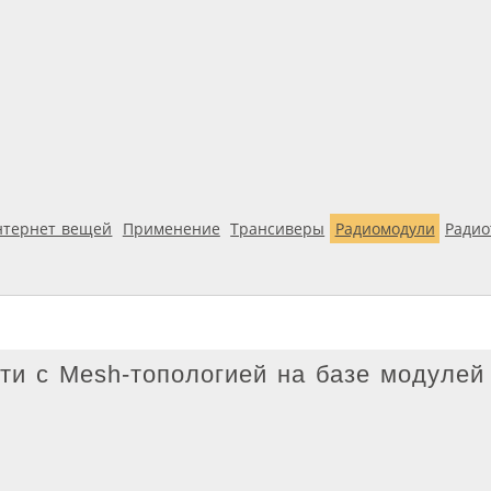
нтернет вещей
Применение
Трансиверы
Радиомодули
Ради
ети с Mesh-топологией на базе модулей