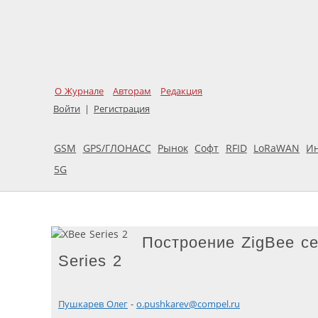
О Журнале
Авторам
Редакция
Войти
|
Регистрация
GSM
GPS/ГЛОНАСС
Рынок
Софт
RFID
LoRaWAN
И
5G
Построение ZigBee с
Series 2
Пушкарев Олег
-
o.pushkarev@compel.ru