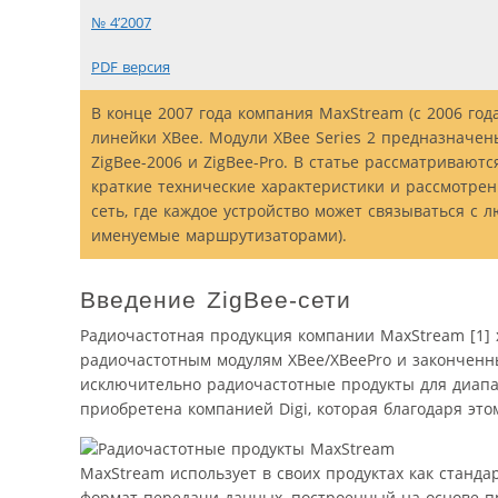
№ 4’2007
PDF версия
В конце 2007 года компания MaxStream (с 2006 год
линейки XBee. Модули XBee Series 2 предназначен
ZigBee-2006 и ZigBee-Pro. В статье рассматриваю
краткие технические характеристики и рассмотрен
сеть, где каждое устройство может связываться с 
именуемые маршрутизаторами).
Введение ZigBee-сети
Радиочастотная продукция компании MaxStream [1]
радиочастотным модулям XBee/XBeePro и законченны
исключительно радиочастотные продукты для диапаз
приобретена компанией Digi, которая благодаря это
МахStream использует в своих продуктах как стандар
формат передачи данных, построенный на основе п