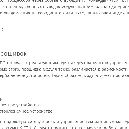
ост-процессора через соответствующие AT-команды (ATDx). Вс
ых на определенных выводах модуля, например, светодиод ин
вки уведомления на координатор или выход аналоговой индика
 2
прошивок
 ПО (firmware), реализующим один из двух вариантов управл
оме этого, прошивка модуля также различается в зависимости 
ер/конечное устройство. Таким образом, модуль может поставл
р;
нечное устройство;
тор/конечное устройство.
н под любую сетевую роль и управление тем или иным метод
граммы X-CTU. Следует помнить, что все модули, работающие