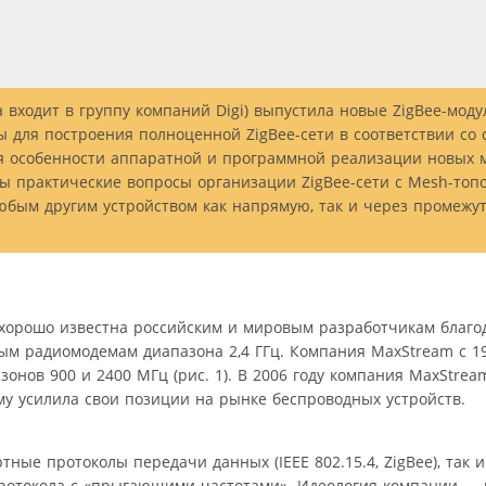
а входит в группу компаний Digi) выпустила новые ZigBee-мод
ы для построения полноценной ZigBee-сети в соответствии с
тся особенности аппаратной и программной реализации новых 
ы практические вопросы организации ZigBee-сети с Mesh-топо
любым другим устройством как напрямую, так и через промежу
 хорошо известна российским и мировым разработчикам благо
м радиомодемам диапазона 2,4 ГГц. Компания MaxStream с 19
онов 900 и 2400 МГц (рис. 1). В 2006 году компания MaxStrea
му усилила свои позиции на рынке беспроводных устройств.
тные протоколы передачи данных (IEEE 802.15.4, ZigBee), так 
ротокола с «прыгающими частотами». Идеология компании — 