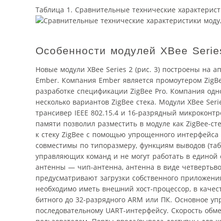
Таблица 1. Сравнительные технические характеристи
Особенности модулей XBee Serie
Новые модули XBee Series 2 (рис. 3) построены на
Ember. Компания Ember является промоутером ZigBe
разработке спецификации ZigBee Pro. Компания одн
несколько вариантов ZigBee стека. Модули XBee Ser
трансивер IEEE 802.15.4 и 16-разрядный микроконтр
памяти позволил разместить в модуле как ZigBee-ст
к стеку ZigBee c помощью упрощенного интерфейса в
совместимы по типоразмеру, функциям выводов (таб
управляющих команд и не могут работать в единой
антенны — чип-антенна, антенна в виде четвертьв
предусматривают загрузки собственного приложения
необходимо иметь внешний хост-процессор, в качес
битного до 32-разрядного ARM или ПК. Основное у
последовательному UART-интерфейсу. Скорость обме