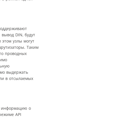
 поддерживают
вывод DIN, будут
 этом узлы могут
шрутизаторы. Таким
то проводных
димо
льную
имо выдержать
ли в отсылаемых
ю информацию о
режиме API