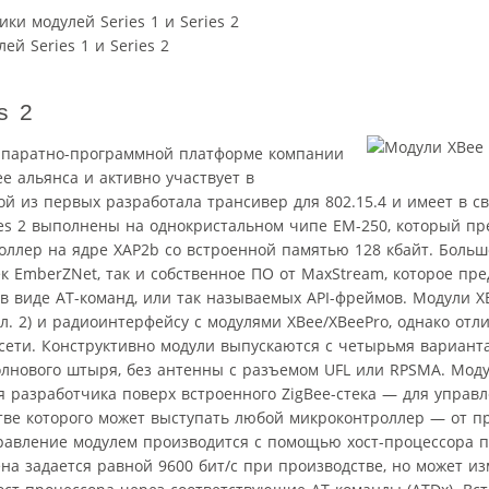
ки модулей Series 1 и Series 2
s 2
 аппаратно-программной платформе компании
e альянса и активно участвует в
ой из первых разработала трансивер для 802.15.4 и имеет в с
ies 2 выполнены на однокристальном чипе EM-250, который пр
оллер на ядре XAP2b cо встроенной памятью 128 кбайт. Больш
ек EmberZNet, так и собственное ПО от MaxStream, которое пре
 виде AT-команд, или так называемых API-фреймов. Модули XB
л. 2) и радиоинтерфейсу с модулями XBee/XBeePro, однако от
 сети. Конструктивно модули выпускаются с четырьмя вариан
олнового штыря, без антенны с разъемом UFL или RPSMA. Мод
 разработчика поверх встроенного ZigBee-стека — для управ
тве которого может выступать любой микроконтроллер — от п
правление модулем производится с помощью хост-процессора 
на задается равной 9600 бит/c при производстве, но может и