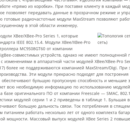
боте «прямо из коробки». При поставке клиенту в каждый мод
рое позволяет передавать данные в прозрачном режиме и упр
 готовые радиочастотные модули MaxStream позволяют работ
скушенному в этой области инженеру.
дули XBee/XBee-Pro Series 1, которые
ндарта IEEE 802.15.4. Модули XBee/XBee-Pro
нтроллера MC9S08GT60 от компании
ZigBee-совместимых устройств, однако не имеют полноценной
и с изменениями в аппаратной части модулей XBee/XBee-Pro Ser
×17) более не поддерживаются компанией MaxStream/Digi. При
 производства. Эти модули прекрасно подходят для построения
а» и обеспечивают бульшую пропускную способность и меньшие
ляет всю необходимую информацию по использованию модулей
а базе оригинального ПО от компании Freescale — SMAC, 802.1
ристики модулей серии 1 и 2 приведены в таблице 1. Бульшая
ечивают большую дальность связи. Ток потребления в спяще
ым питанием работать несколько лет от одного комплекта батар
ной мощности. Массовый выпуск модулей XBee Series 2 повы