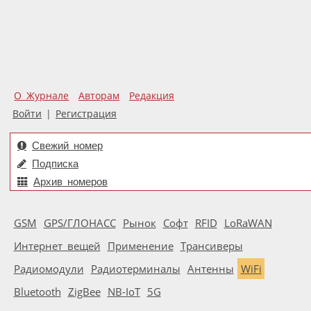
О Журнале
Авторам
Редакция
Войти
|
Регистрация
Свежий номер
Подписка
Архив номеров
GSM
GPS/ГЛОНАСС
Рынок
Софт
RFID
LoRaWAN
Интернет вещей
Применение
Трансиверы
Радиомодули
Радиотерминалы
Антенны
WiFi
Bluetooth
ZigBee
NB-IoT
5G