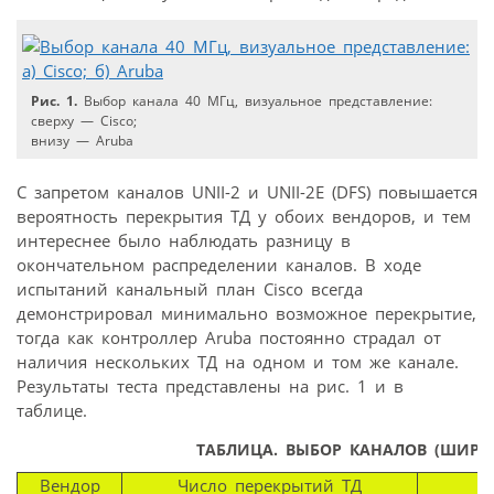
Рис. 1.
Выбор канала 40 МГц, визуальное представление:
сверху — Cisco;
внизу — Aruba
С запретом каналов UNII-2 и UNII-2E (DFS) повышается
вероятность перекрытия ТД у обоих вендоров, и тем
интереснее было наблюдать разницу в
окончательном распределении каналов. В ходе
испытаний канальный план Cisco всегда
демонстрировал минимально возможное перекрытие,
тогда как контроллер Aruba постоянно страдал от
наличия нескольких ТД на одном и том же канале.
Результаты теста представлены на рис. 1 и в
таблице.
ТАБЛИЦА.
ВЫБОР КАНАЛОВ (ШИРИН
Вендор
Число перекрытий ТД
Д