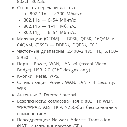
802.3, 802.3u.
Скорость передачи данных:
802.11n — >300 Мбит/с;
802.11a — 6–54 Мбит/с;
802.11b — 1–11 Мбит/с;
802.11g — 6–54 Мбит/с.
Модуляция: (OFDM) — BPSK, QPSK, 16QAM и
64QAM; (DSSS) — DBPSK, DQPSK, CCK.
Частотные диапазоны: 2,400–2,485 ГГц; 5,100–
5,950 ГГц.
Порты: Power, WAN, LAN x4 (except Video
Bridge), USB 2.0 (GbE designs only).
Кнопки: Reset, WPS.
Сигнализация: Power, WAN, LAN x 4, Security,
WPS.
Антенны: 3 External/Internal.
Безопасность: согласованная с 802.11i; WEP,
WPA/WPA2, AES, TKIP, >256-бит беспроводным
применением.
Переадресация: Network Address Translation
(NAT); инспекция пакетов (SPI).