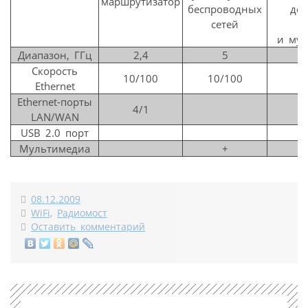
маршрутизатор
беспроводных
де
сетей
д
и мул
Диапазон, ГГц
2,4
5
Скорость
10/100
10/100
1
Ethernet
Ethernet-порты
4/1
LAN/WAN
USB 2.0 порт
Мультимедиа
+
08.12.2009
WiFi
,
Радиомост
Оставить комментарий