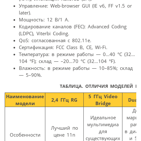
Управление: Web-browser GUI (IE v6, FF v1.5 or
later).
Мощность: 12 B/1 A.
Кодирование каналов (FEC): Advanced Coding
(LDPC), Viterbi Coding.
QoS: согласованная с 802.11e.
Сертификация: FCC Class B, CE, Wi-Fi.
Температура: в режиме работы — 0…40 °C (32…
104 °F); склад — –20…70 °C (32…104 °F).
Влажность: в режиме работы — 10–85%; склад
— 5–90%.
ТАБЛИЦА. ОТЛИЧИЯ МОДЕЛЕЙ М
Наименование
5 ГГц Video
2,4 ГГц RG
Dual
модели
Bridge
До
Идеальное
маршр
мультимедиа
раб
Лучший по
для
в диап
Особенности
цене 11n
существующих
и 5 