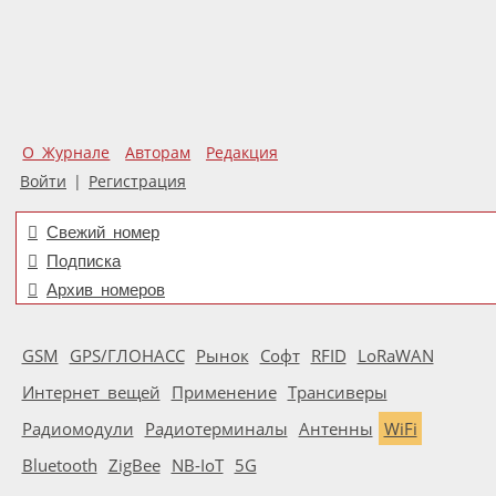
О Журнале
Авторам
Редакция
Войти
|
Регистрация
Свежий номер
Подписка
Архив номеров
GSM
GPS/ГЛОНАСС
Рынок
Софт
RFID
LoRaWAN
Интернет вещей
Применение
Трансиверы
Радиомодули
Радиотерминалы
Антенны
WiFi
Bluetooth
ZigBee
NB-IoT
5G