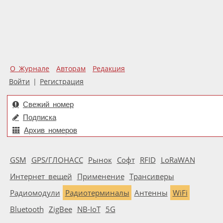
О Журнале
Авторам
Редакция
Войти
|
Регистрация
Свежий номер
Подписка
Архив номеров
GSM
GPS/ГЛОНАСС
Рынок
Софт
RFID
LoRaWAN
Интернет вещей
Применение
Трансиверы
Радиомодули
Радиотерминалы
Антенны
WiFi
Bluetooth
ZigBee
NB-IoT
5G