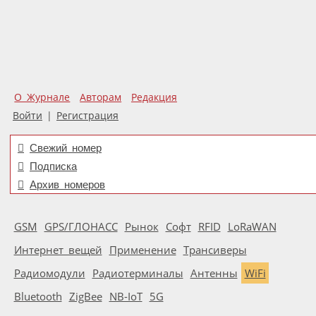
О Журнале
Авторам
Редакция
Войти
|
Регистрация
Свежий номер
Подписка
Архив номеров
GSM
GPS/ГЛОНАСС
Рынок
Софт
RFID
LoRaWAN
Интернет вещей
Применение
Трансиверы
Радиомодули
Радиотерминалы
Антенны
WiFi
Bluetooth
ZigBee
NB-IoT
5G