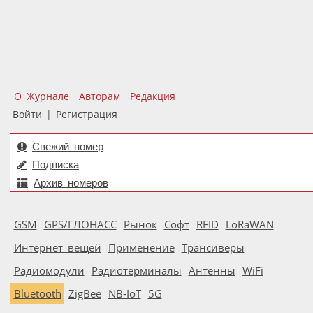
О Журнале
Авторам
Редакция
Войти
|
Регистрация
Свежий номер
Подписка
Архив номеров
GSM
GPS/ГЛОНАСС
Рынок
Софт
RFID
LoRaWAN
Интернет вещей
Применение
Трансиверы
Радиомодули
Радиотерминалы
Антенны
WiFi
Bluetooth
ZigBee
NB-IoT
5G