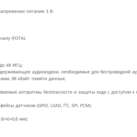
напряжении питания 3 В:
алу (FOTA);
до 48 МГц;
поддерживающее аудиокодеки, необходимые для беспроводной ау
рамм, 88 кбайт памяти данных;
ваемые алгоритмы безопасности и защиты кода с доступом к п
2
ейсы датчиков (GPIO, LSAD, I
C, SPI, PCM);
(6×6×0,8 мм);