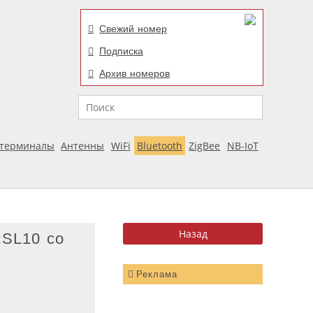
Свежий номер
Подписка
Архив номеров
Поиск
отерминалы
Антенны
WiFi
Bluetooth
ZigBee
NB-IoT
RSL10 со
Реклама