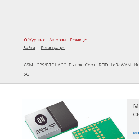
О Журнале
Авторам
Редакция
Войти
|
Регистрация
GSM
GPS/ГЛОНАСС
Рынок
Софт
RFID
LoRaWAN
И
5G
М
с
Ма