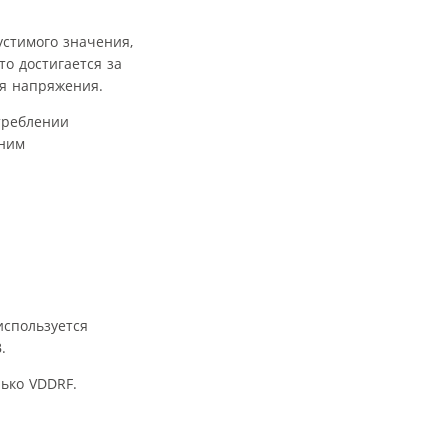
стимого значения,
о достигается за
я напряжения.
треблении
нним
используется
.
ько VDDRF.