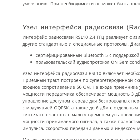
умолчанию. При необходимости он может быть откл
Узел интерфейса радиосвязи (Rad
Интерфейс радиосвязи RSL10 2,4 ГГц реализует физи
другие стандартные и специальные протоколы. Диап
сертифицированный Bluetooth 5 с поддержкой
пользовательский аудиопротокол ON Semicond
Узел интерфейса радиосвязи RSL10 включает необх
Приемный тракт построен по супергетеродинной сх
входное сопротивление 50 Ом. На входе приемника
мощности передатчика обеспечивает мощность 3 дБм
управление доступом к среде для беспроводных пер
с модуляцией OQPSK, а также до 6 дБм с отдельны
синтезатор частоты с малым временем установлени
мощности принимаемого сигнала, а также полност
импульса, скоростью передачи данных и индексом 
Модуль позволяет программировать скорость переда