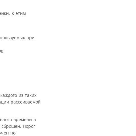
ники. К этим
спользуемых при
в:
каждого из таких
ации рассеиваемой
льного времени в
 сброшен. Порог
ючен по