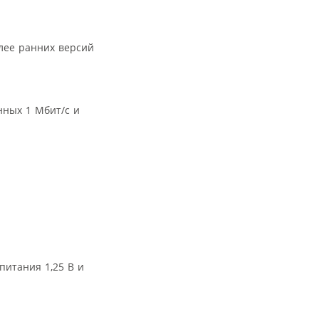
олее ранних версий
нных 1 Мбит/с и
питания 1,25 В и