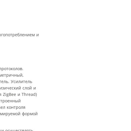
ергопотреблением и
протоколов.
мметричный,
тель. Усилитель
изический слой и
 ZigBee и Thread)
встроенный
ел контроля
аммируемой формой
ки осуществлять