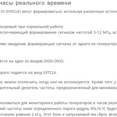
 часы реального времени
10 (SYSCLK) могут формироваться, используя различные источ
ользуемый при нормальной работе;
беспечивающий формирование сигналов частотой 3–12 МГц, и
име ожидания, формирующие сигналы от одного из генераторо
ется на один из входов DIO0–DIO3;
рого подается на вход EXTCLK.
, можно отключить, когда они не используются. Кроме того, у 
арительный делитель частоты, предназначенный для минимиз
льзоваться для мониторинга работы генераторов и часов реа
ой частоты ниже определенного порога модуль RSL10 IC будет
лчанию равным 2 кГц. Этот блок и запускаемый им сброс вкл