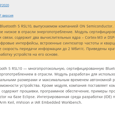
3’2020
F версия
Bluetooth 5 RSL10, выпускаемом компанией ON Semiconductor.
ое низкое в отрасли энергопотребление. Модуль сертифициро
 связи, содержит два вычислительных ядра – Cortex-М3 и DSP-
ифровые интерфейсы, встроенные синтезатор частоты и кварц
 скорость передачи информации до 2 Мбит/с. Приведены кра
ботку устройств на его основе.
ooth 5 RSL10 — многопротокольную, сертифицированную Bluet
нергопотреблением в отрасли. Модуль разработан для использ
имальными размерами и максимальным временем автономной 
можности устройства. Кроме модуля, компания поставляет ко
й содержит прошивки, программное обеспечение, примеры про
or на базе Eclipse. Интегрированная среда разработки (IDE) 
rm Keil, mVision и IAR Embedded Workbench.