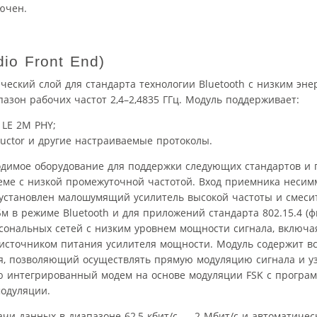
ючен.
io Front End)
ческий слой для стандарта технологии Bluetooth с низким эн
азон рабочих частот 2,4–2,4835 ГГц. Модуль поддерживает:
 LE 2M PHY;
uctor и другие настраиваемые протоколы.
одимое оборудование для поддержки следующих стандартов и 
еме с низкой промежуточной частотой. Вход приемника неси
 установлен малошумящий усилитель высокой частоты и смеси
 в режиме Bluetooth и для приложений стандарта 802.15.4 (ф
сональных сетей с низким уровнем мощности сигнала, включая
м источником питания усилителя мощности. Модуль содержит 
я, позволяющий осуществлять прямую модуляцию сигнала и уз
ью интегрированный модем на основе модуляции FSK с прогр
модуляции.
чи данных в диапазоне 62,5 кбит/с — 2 Мбит/с и автоматичес