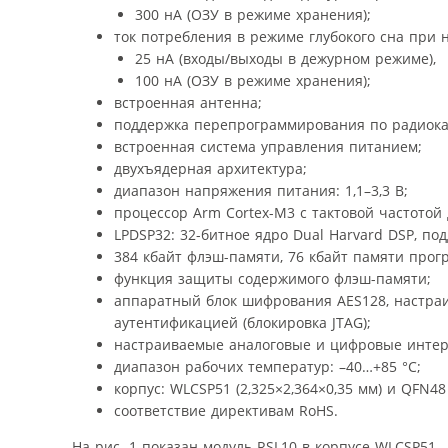
300 нА (ОЗУ в режиме хранения);
ток потребления в режиме глубокого сна при 
25 нА (входы/выходы в дежурном режиме),
100 нА (ОЗУ в режиме хранения);
встроенная антенна;
поддержка перепрограммирования по радиокан
встроенная система управления питанием;
двухъядерная архитектура;
диапазон напряжения питания: 1,1–3,3 В;
процессор Arm Cortex-M3 с тактовой частотой 
LPDSP32: 32-битное ядро ​​Dual Harvard DSP, 
384 кбайт флэш-памяти, 76 кбайт памяти прог
функция защиты содержимого флэш-памяти;
аппаратный блок шифрования AES128, настраи
аутентификацией (блокировка JTAG);
настраиваемые аналоговые и цифровые интерф
диапазон рабочих температур: –40…+85 °C;
корпус: WLCSP51 (2,325×2,364×0,35 мм) и QFN48 
соответствие директивам RoHS.
На рис. 1 показан модуль RSL10 в корпусе WLCSP51.