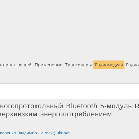
нтернет вещей
Применение
Трансиверы
Радиомодули
Ради
ногопротокольный Bluetooth 5-модуль 
верхнизким энергопотреблением
каренко Владимир
-
v_mak@ukr.net