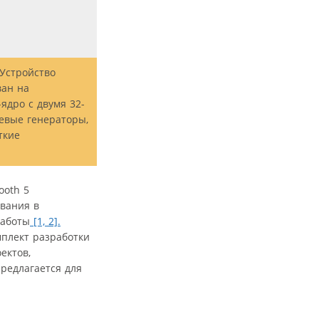
 Устройство
ван на
ядро с двумя 32-
евые генераторы,
ткие
ooth 5
ования в
работы
[1,
2].
мплект разработки
ектов,
предлагается для