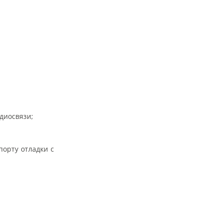
диосвязи;
орту отладки с