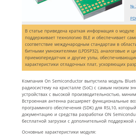
№ 
PD
В статье приведена краткая информация о модуле 
поддерживает технологию BLE и обеспечивает сам
соответствие международным стандартам в области
битными умножителями (LPDSP32), аналоговые и ц
приемопередатчик и другие узлы, обеспечивающие
характеристики отладочных плат, ускоряющих разра
Компания On Semiconductor выпустила модуль Bluet
радиосистему на кристалле (SoC) с самым низким э
устройствах с высокой производительностью, мин
Встроенная антенна расширяет функциональные воз
программного обеспечения (SDK) для RSL10, которы
документацию и средства разработки ON Semiconduct
бесплатной загрузки с дополнительной поддержкой A
Основные характеристики модуля: