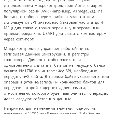
использования микроконтроллеров Atmel с ядром
популярной серии AVR (например, ATmega32L). Из
большого набора периферийных узлов в нем
используется SPI интерфейс (тактовая частота до 4
МГц) для связи с трансивером и универсальный
приемо-передатчик USART для связи с компьютером
через com-порт.
Микроконтроллер управляет работой чипа,
записывая данные (инструкции) в регистры
трансивера. Для того чтобы записать и
одновременно считать n байтов из текущего банка
памяти NA1TR8 по интерфейсу SPI, необходимо
передать n+2 байта. В первом байте указывается вид
операции (чтение/запись) и количество байтов для
передачи, второй содержит адрес памяти,
относительно которого будет выполняться операция,
далее следуют собственно данные.
Например, для изменения значения одного из
регистров NA1TR8 требуется передать 3 байта по