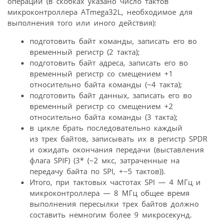
операции (в скобках указано число тактов
микроконтроллера ATmega32L, необходимое для
выполнения того или иного действия):
подготовить байт команды, записать его во
временный регистр (2 такта);
подготовить байт адреса, записать его во
временный регистр со смещением +1
относительно байта команды (~4 такта);
подготовить байт данных, записать его во
временный регистр со смещением +2
относительно байта команды (3 такта);
в цикле брать последовательно каждый
из трех байтов, записывать их в регистр SPDR
и ожидать окончания передачи (выставления
флага SPIF) (3* (~2 мкс, затраченные на
передачу байта по SPI, +~5 тактов)).
Итого, при тактовых частотах SPI — 4 МГц и
микроконтроллера — 8 МГц общее время
выполнения пересылки трех байтов должно
составить немногим более 9 микросекунд.