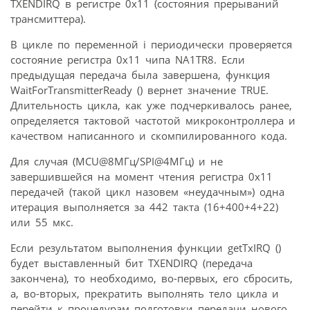
TXENDIRQ в регистре 0x11 (состояния прерываний
трансмиттера).
В цикле по переменной i периодически проверяется
состояние регистра 0x11 чипа NA1TR8. Если
предыдущая передача была завершена, функция
WaitForTransmitterReady () вернет значение TRUE.
Длительность цикла, как уже подчеркивалось ранее,
определяется тактовой частотой микроконтроллера и
качеством написанного и скомпилированного кода.
Для случая (MCU@8МГц/SPI@4МГц) и не
завершившейся на момент чтения регистра 0x11
передачей (такой цикл назовем «неудачным») одна
итерация выполняется за 442 такта (16+400+4+22)
или 55 мкс.
Если результатом выполнения функции getTxIRQ ()
будет выставленный бит TXENDIRQ (передача
закончена), то необходимо, во-первых, его сбросить,
а, во-вторых, прекратить выполнять тело цикла и
перейти к процедурам подготовки передачи нового