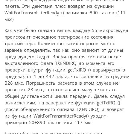
пакета. Эти действия плюс возврат из функции
WaitForTransmit terReady () занимают 890 тактов (111
мкс).
Как уже было сказано выше, каждые 55 микросекунд
происходит очередное тестирование состояния
трансмиттера. Количество таких опросов можно
заранее определить, так как оно зависит от длины
предыдущего кадра. Время простоя системы после
выставленного флага TXENDIRQ до момента его
проверки внутри функции getTxIRQ () варьируется в
пределах от 1 до 442 такта, что составляет в среднем
В28 мкс. Погрешность расчетов в этом случае не
превысит 28 мкс, что составляет малую часть от
общей длительности цикла передачи. Далее, следуя
вычислениям, на завершение функции getTxIRQ ()
(после обнаруженного сигнала TXENDIRQ) и возврат
из функции WaitForTransmitterReady() уходит
примерно 50+890 тактов или 117 мкс.
Таким образом, после момента окончания