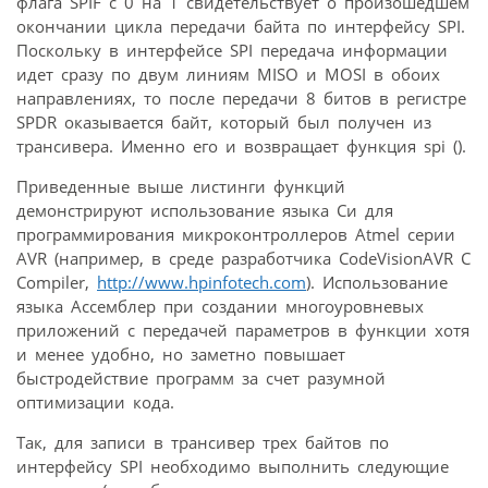
флага SPIF c 0 на 1 свидетельствует о произошедшем
окончании цикла передачи байта по интерфейсу SPI.
Поскольку в интерфейсе SPI передача информации
идет сразу по двум линиям MISO и MOSI в обоих
направлениях, то после передачи 8 битов в регистре
SPDR оказывается байт, который был получен из
трансивера. Именно его и возвращает функция spi ().
Приведенные выше листинги функций
демонстрируют использование языка Си для
программирования микроконтроллеров Atmel серии
AVR (например, в среде разработчика CodeVisionAVR C
Compiler,
http://www.hpinfotech.com
). Использование
языка Ассемблер при создании многоуровневых
приложений с передачей параметров в функции хотя
и менее удобно, но заметно повышает
быстродействие программ за счет разумной
оптимизации кода.
Так, для записи в трансивер трех байтов по
интерфейсу SPI необходимо выполнить следующие