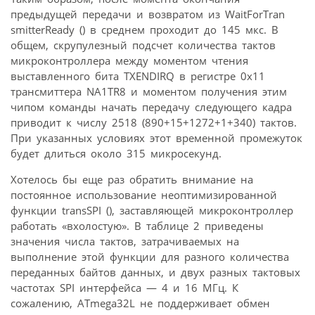
предыдущей передачи и возвратом из WaitForTran
smitterReady () в среднем проходит до 145 мкс. В
общем, скрупулезный подсчет количества тактов
микроконтроллера между моментом чтения
выставленного бита TXENDIRQ в регистре 0x11
трансмиттера NA1TR8 и моментом получения этим
чипом команды начать передачу следующего кадра
приводит к числу 2518 (890+15+1272+1+340) тактов.
При указанных условиях этот временной промежуток
будет длиться около 315 микросекунд.
Хотелось бы еще раз обратить внимание на
постоянное использование неоптимизированной
функции transSPI (), заставляющей микроконтроллер
работать «вхолостую». В таблице 2 приведены
значения числа тактов, затрачиваемых на
выполнение этой функции для разного количества
переданных байтов данных, и двух разных тактовых
частотах SPI интерфейса — 4 и 16 МГц. К
сожалению, ATmega32L не поддерживает обмен