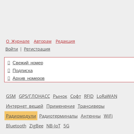
О Журнале
Авторам
Редакция
Войти
|
Регистрация
Свежий номер
Подписка
Архив номеров
GSM
GPS/ГЛОНАСС
Рынок
Софт
RFID
LoRaWAN
Интернет вещей
Применение
Трансиверы
Радиомодули
Радиотерминалы
Антенны
WiFi
Bluetooth
ZigBee
NB-IoT
5G