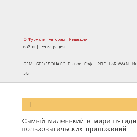
О Журнале
Авторам
Редакция
Войти
|
Регистрация
GSM
GPS/ГЛОНАСС
Рынок
Софт
RFID
LoRaWAN
И
5G
Самый маленький в мире пятид
пользовательских приложений