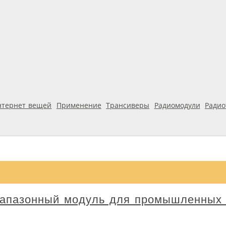
нтернет вещей
Применение
Трансиверы
Радиомодули
Ради
иапазонный модуль для промышленных