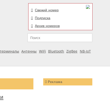
Свежий номер
Подписка
Архив номеров
Поиск
отерминалы
Антенны
WiFi
Bluetooth
ZigBee
NB-IoT
Реклама
 и