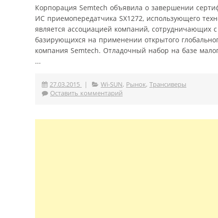
Корпорация Semtech объявила о завершении сертифи
ИС приемопередатчика SX1272, использующего техно
является ассоциацией компаний, сотрудничающих с
базирующихся на применении открытого глобального
компания Semtech. Отладочный набор на базе мало
...
27.03.2015
|
Wi-SUN
,
Рынок
,
Трансиверы
Оставить комментарий