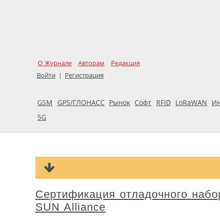
О Журнале
Авторам
Редакция
Войти
|
Регистрация
GSM
GPS/ГЛОНАСС
Рынок
Софт
RFID
LoRaWAN
И
5G
Сертификация отладочного набор
SUN Alliance