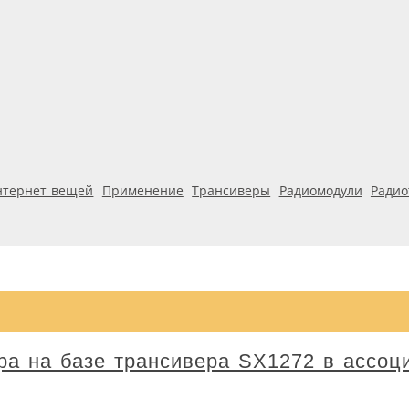
нтернет вещей
Применение
Трансиверы
Радиомодули
Ради
а на базе трансивера SX1272 в ассоц