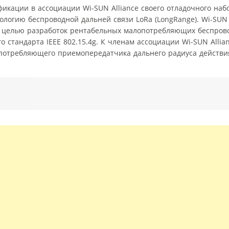
кации в ассоциации Wi-SUN Alliance своего отладочного наб
логию беспроводной дальней связи LoRa (LongRange). Wi-SUN 
 целью разработок рентабельных малопотребляющих беспрово
 стандарта IEEE 802.15.4g. К членам ассоциации Wi-SUN Allia
потребляющего приемопередатчика дальнего радиуса действи