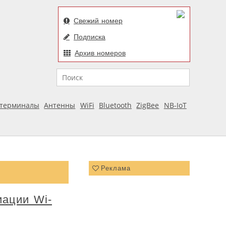
Свежий номер
Подписка
Архив номеров
Поиск
отерминалы
Антенны
WiFi
Bluetooth
ZigBee
NB-IoT
Реклама
иации Wi-