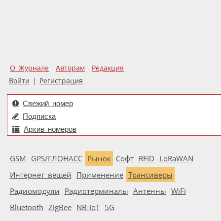
О Журнале
Авторам
Редакция
Войти
|
Регистрация
Свежий номер
Подписка
Архив номеров
GSM
GPS/ГЛОНАСС
Рынок
Софт
RFID
LoRaWAN
Интернет вещей
Применение
Трансиверы
Радиомодули
Радиотерминалы
Антенны
WiFi
Bluetooth
ZigBee
NB-IoT
5G