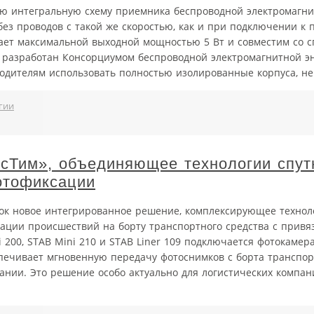
вую интегральную схему приемника беспроводной электромагни
без проводов с такой же скоростью, как и при подключении к 
ает максимальной выходной мощностью 5 Вт и совместим со 
й разработан Консорциумом беспроводной электромагнитной эн
одителям использовать полностью изолированные корпуса, не
гии
сТим», объединяющее технологии спут
отофиксации
ок новое интегрированное решение, комплексирующее технол
ации происшествий на борту транспортного средства с привяз
200, STAB Mini 210 и STAB Liner 109 подключается фотокамер
печивает мгновенную передачу фотоснимков с борта транспор
нии. Это решение особо актуально для логистических компан