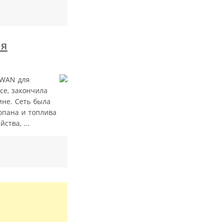
ля
aWAN для
ce, закончила
ине. Сеть была
опана и топлива
тва, ...