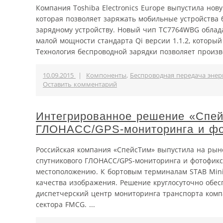
Компания Toshiba Electronics Europe выпустила но
которая позволяет заряжать мобильные устройства 
зарядному устройству. Новый чип TC7764WBG облад
малой мощности стандарта Qi версии 1.1.2, которы
Технология беспроводной зарядки позволяет произв
10.09.2015
|
Компоненты
,
Беспроводная передача энер
Оставить комментарий
Интегрированное решение «Спей
ГЛОНАСС/GPS-мониторинга и ф
Российская компания «СпейсТим» выпустила на рын
спутникового ГЛОНАСС/GPS-мониторинга и фотофикс
местоположению. К бортовым терминалам STAB Mini 
качества изображения. Решение круглосуточно обес
диспетчерский центр мониторинга транспорта компа
сектора FMCG. ...