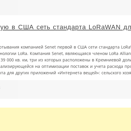
вую в США сеть стандарта LoRaWAN д
ртывания компанией Senet первой в США сети стандарта LoR
ологии LoRa. Компания Senet, являющаяся членом LoRa Allian
39 000 кв. км, три из которых расположены в Кремниевой дол
иализирующейся на оптимизации поставок и учета расхода пр
та для других приложений «Интернета вещей»: сельского хозяйс
й