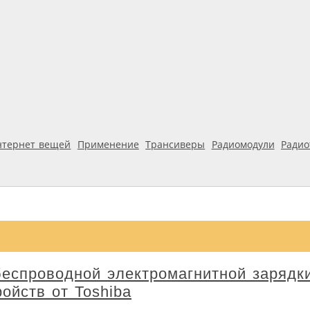
нтернет вещей
Применение
Трансиверы
Радиомодули
Ради
беспроводной электромагнитной зарядк
ойств от Toshiba