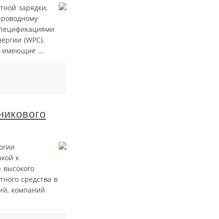
тной зарядки,
проводному
спецификациями
ергии (WPC).
 имеющие ...
никового
огии
кой к
а высокого
тного средства в
ий, компаний