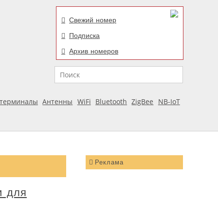
Свежий номер
Подписка
Архив номеров
Поиск
отерминалы
Антенны
WiFi
Bluetooth
ZigBee
NB-IoT
Реклама
и для