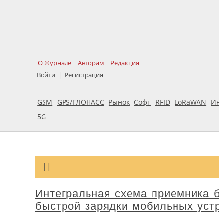
О Журнале
Авторам
Редакция
Войти
|
Регистрация
GSM
GPS/ГЛОНАСС
Рынок
Софт
RFID
LoRaWAN
И
5G
Интегральная схема приемника 
быстрой зарядки мобильных устр